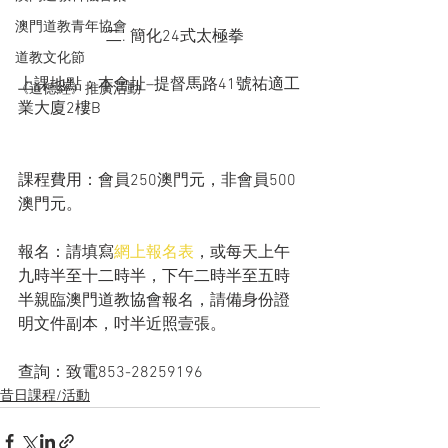
澳門道教青年協會
 		  二. 簡化24式太極拳
道教文化節
上課地點：本會址–提督馬路41號祐適工
《道德經》推廣活動
業大廈2樓B
課程費用：會員250澳門元，非會員500
澳門元。
報名：請填寫
網上報名表
，或每天上午
九時半至十二時半，下午二時半至五時
半親臨澳門道教協會報名，請備身份證
明文件副本，吋半近照壹張。
查詢：致電853-28259196
昔日課程/活動