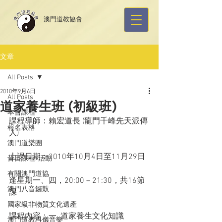
​澳門道教協會
文章
All Posts
2010年9月6日
All Posts
道家養生班 (初級班)
本會課程
課程導師：賴宏道長 (龍門千峰先天派傳
報名表格
人)
澳門道樂團
上課日期：2010年10月4日至11月29日
昔日課程/活動
有關澳門道協
逢星期一、四，20:00 – 21:30，共16節
澳門八音鑼鼓
課
國家級非物質文化遺產
課程內容：一. 道家養生文化知識
澳門道教科儀音樂