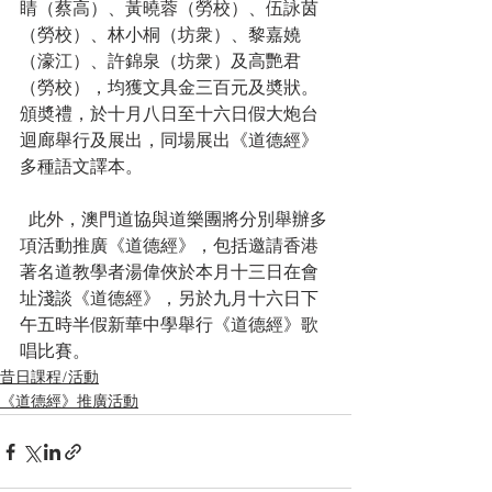
睛（蔡高）、黃曉蓉（勞校）、伍詠茵
（勞校）、林小桐（坊衆）、黎嘉嬈
（濠江）、許錦泉（坊衆）及高艷君
（勞校），均獲文具金三百元及奬狀。 
頒奬禮，於十月八日至十六日假大炮台
迴廊舉行及展出，同場展出《道德經》
多種語文譯本。 
  此外，澳門道協與道樂團將分別舉辦多
項活動推廣《道德經》，包括邀請香港
著名道教學者湯偉俠於本月十三日在會
址淺談《道德經》，另於九月十六日下
午五時半假新華中學舉行《道德經》歌
唱比賽。
昔日課程/活動
《道德經》推廣活動