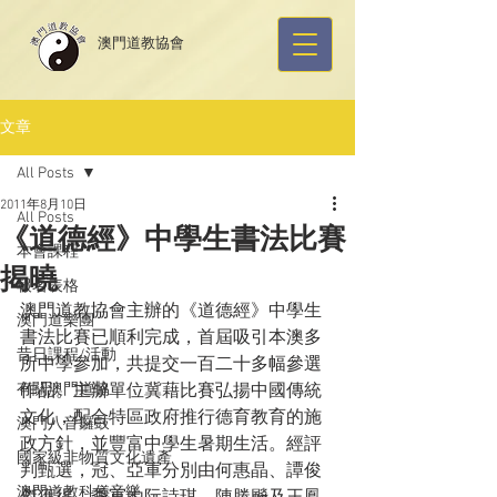
​澳門道教協會
文章
All Posts
2011年8月10日
All Posts
《道德經》中學生書法比賽
本會課程
揭曉
報名表格
澳門道教協會主辦的《道德經》中學生
澳門道樂團
書法比賽已順利完成，首屆吸引本澳多
昔日課程/活動
所中學參加，共提交一百二十多幅參選
有關澳門道協
作品。主辦單位冀藉比賽弘揚中國傳統
文化，配合特區政府推行德育教育的施
澳門八音鑼鼓
政方針，並豐富中學生暑期生活。經評
國家級非物質文化遺產
判甄選，冠、亞軍分別由何惠晶、譚俊
澳門道教科儀音樂