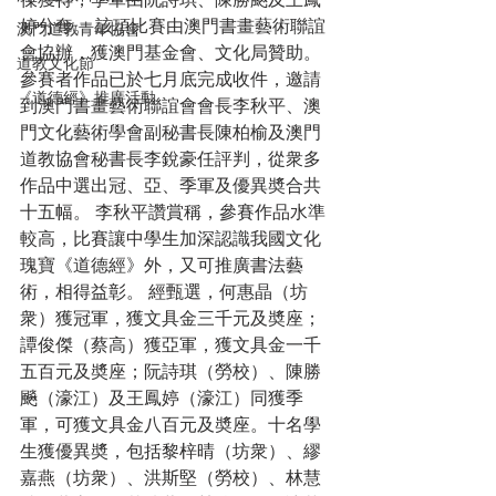
傑獲得，季軍由阮詩琪、陳勝飈及王鳳
婷分奪。 該項比賽由澳門書畫藝術聯誼
澳門道教青年協會
會協辦，獲澳門基金會、文化局贊助。
道教文化節
參賽者作品已於七月底完成收件，邀請
《道德經》推廣活動
到澳門書畫藝術聯誼會會長李秋平、澳
門文化藝術學會副秘書長陳柏榆及澳門
道教協會秘書長李銳豪任評判，從衆多
作品中選出冠、亞、季軍及優異奬合共
十五幅。 李秋平讚賞稱，參賽作品水準
較高，比賽讓中學生加深認識我國文化
瑰寶《道德經》外，又可推廣書法藝
術，相得益彰。 經甄選，何惠晶（坊
衆）獲冠軍，獲文具金三千元及奬座；
譚俊傑（蔡高）獲亞軍，獲文具金一千
五百元及奬座；阮詩琪（勞校）、陳勝
飈（濠江）及王鳳婷（濠江）同獲季
軍，可獲文具金八百元及奬座。十名學
生獲優異奬，包括黎梓晴（坊衆）、繆
嘉燕（坊衆）、洪斯堅（勞校）、林慧