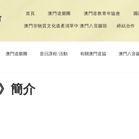
首頁
澳門道樂團
澳門道教青年協會
國
會
澳門非物質文化遺產清單中 澳門八音鑼鼓
締結合作
澳門道樂團
昔日課程/活動
有關澳門道協
澳門八音
年協會
道教文化節
《道德經》推廣活動
》簡介