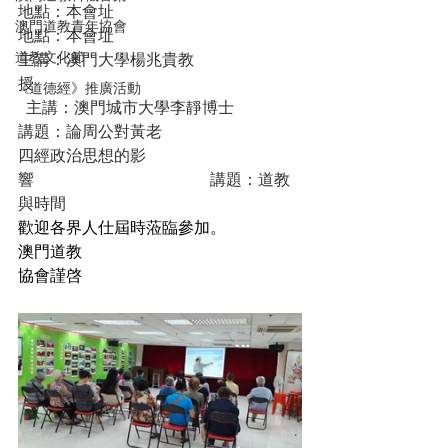
地點：本會址
澳門道教青年協會
地點：本會址
道教文化節
主講：澳門大學楊兆貴教
授                                                                   
《道德經》推廣活動
  主講：澳門城市大學李靜博士
講題：論周公對黃老
四經政治思想的影
響                                            講題：道教
與時間
歡迎各界人仕屆時蒞臨參加。
澳門道教
協會謹啓