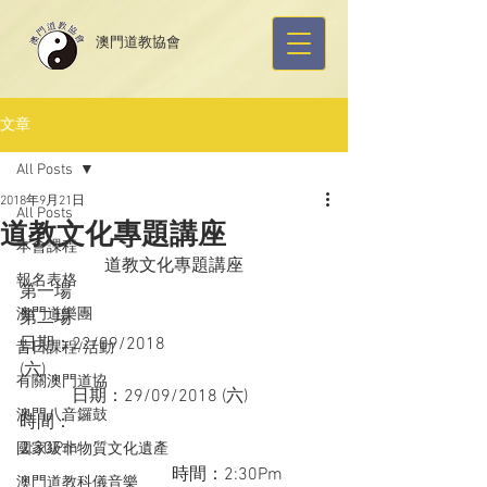
​澳門道教協會
文章
All Posts
2018年9月21日
All Posts
道教文化專題講座
本會課程
道教文化專題講座
報名表格
第一場
澳門道樂團
第二場
日期：22/09/2018 
昔日課程/活動
(六)                                                                 
有關澳門道協
            日期：29/09/2018 (六)
澳門八音鑼鼓
時間：
2:30Pm                                                         
國家級非物質文化遺產
                                   時間：2:30Pm
澳門道教科儀音樂