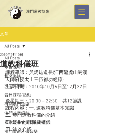
​澳門道教協會
文章
All Posts
2010年9月10日
All Posts
道教科儀班
本會課程
課程導師：吳炳鋕道長(江西龍虎山嗣漢
報名表格
天師府授太上三伍都功經籙)
澳門道樂團
上課日期：2010年10月6日至12月22日
昔日課程/活動
逢星期三：20:30 – 22:30，共12節課
有關澳門道協
課程內容：一. 道教科儀基本知識
澳門八音鑼鼓
二. 澳門道教科儀的介紹
三. 經生的司職及禮儀
國家級非物質文化遺產
四. 法器介紹
澳門道教科儀音樂