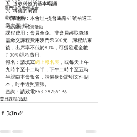
五. 道教科儀的基本唱誦
澳門道教青年協會
六. 科儀的演習
道教文化節
上課地點：本會址–提督馬路41號祐適工
業大廈2樓B
《道德經》推廣活動
課程費用：會員全免。非會員經取錄後
需繳交課程費用澳門幣500元；課程結束
後，出席率不低於80%，可獲發還全數
(100%)課程費用。
報名：請填寫
網上報名表
，或每天上午
九時半至十二時半，下午二時半至五時
半親臨本會報名，請備身份證明文件副
本，吋半近照壹張。
查詢：請致電853-28259196
昔日課程/活動