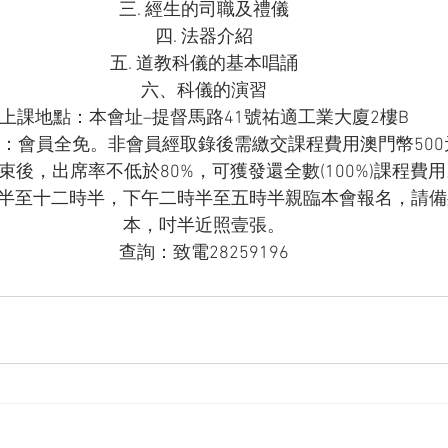
三. 經生的司職及禮儀

四. 法器介紹

五. 道教科儀的基本唱誦

六、科儀的演習
上課地點：本會址–提督馬路41號祐適工業大廈2樓B
：會員全免。非會員經取錄後需繳交課程費用澳門幣500
束後，出席率不低於80%，可獲發還全數(100%)課程費用
半至十二時半，下午二時半至五時半親臨本會報名，請備
本，吋半近照壹張。

查詢：致電28259196