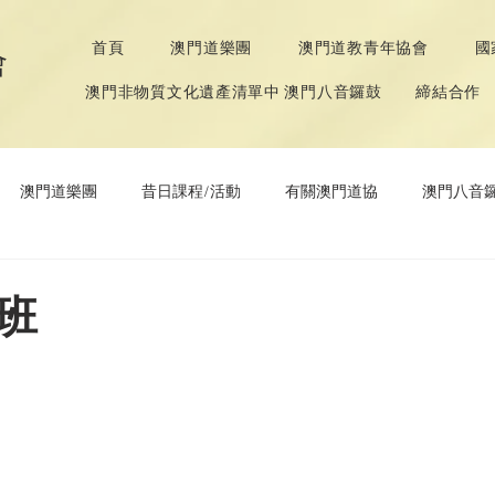
首頁
澳門道樂團
澳門道教青年協會
國
會
澳門非物質文化遺產清單中 澳門八音鑼鼓
締結合作
澳門道樂團
昔日課程/活動
有關澳門道協
澳門八音
年協會
道教文化節
《道德經》推廣活動
班