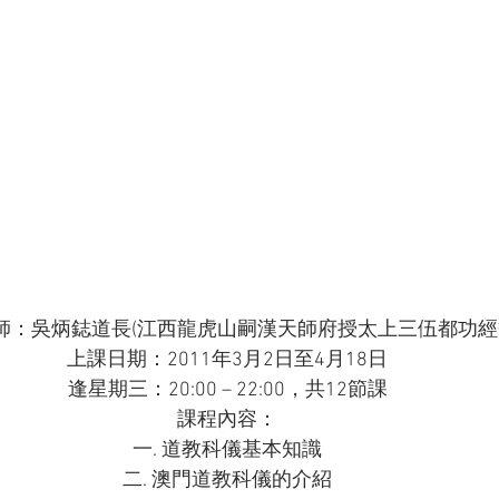
師：吳炳鋕道長(江西龍虎山嗣漢天師府授太上三伍都功經籙
上課日期：2011年3月2日至4月18日

逢星期三：20:00 – 22:00，共12節課
課程內容：

一. 道教科儀基本知識

二. 澳門道教科儀的介紹
