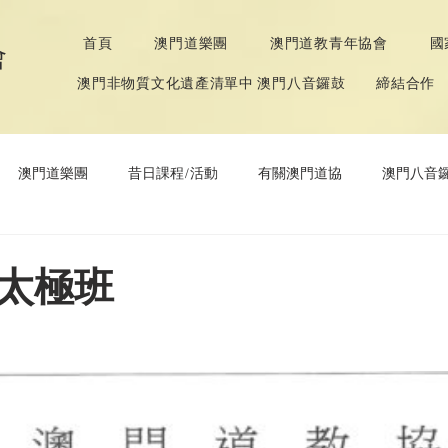
首頁
澳門道樂團
澳門道教青年協會
國
會
澳門非物質文化遺產清單中 澳門八音鑼鼓
締結合作
澳門道樂團
昔日課程/活動
有關澳門道協
澳門八音
年協會
道教文化節
《道德經》推廣活動
太極班