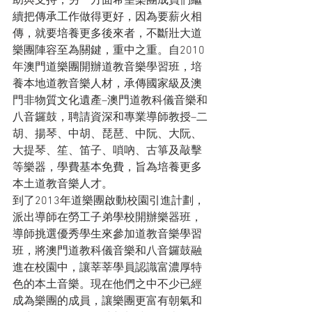
助與支持，另一方面希望樂團成員們繼
續把傳承工作做得更好，因為要薪火相
傳，就要培養更多後來者，不斷壯大道
樂團陣容至為關鍵，重中之重。自2010
年澳門道樂團開辦道教音樂學習班，培
養本地道教音樂人材，承傳國家級及澳
門非物質文化遺產–澳門道教科儀音樂和
八音鑼鼓，聘請資深和專業導師教授–二
胡、揚琴、中胡、琵琶、中阮、大阮、
大提琴、笙、笛子、嗩吶、古箏及敲擊
等樂器，學費基本免費，旨為培養更多
本土道教音樂人才。
到了2013年道樂團啟動校園引進計劃，
派出導師在勞工子弟學校開辦樂器班，
導師挑選優秀學生來參加道教音樂學習
班，將澳門道教科儀音樂和八音鑼鼓融
進在校園中，讓莘莘學員認識富濃厚特
色的本土音樂。現在他們之中不少已經
成為樂團的成員，讓樂團更富有朝氣和