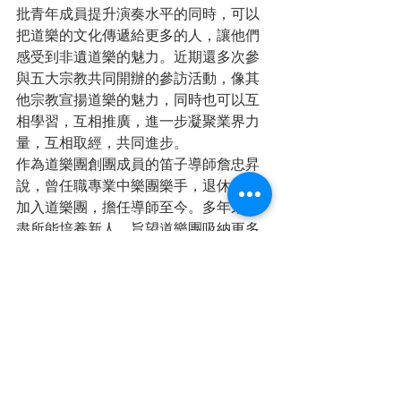
批青年成員提升演奏水平的同時，可以
把道樂的文化傳遞給更多的人，讓他們
感受到非遺道樂的魅力。近期還多次參
與五大宗教共同開辦的參訪活動，像其
他宗教宣揚道樂的魅力，同時也可以互
相學習，互相推廣，進一步凝聚業界力
量，互相取經，共同進步。
作為道樂團創團成員的笛子導師詹忠昇
說，曾任職專業中樂團樂手，退休後即
加入道樂團，擔任導師至今。多年來，
盡所能培養新人，旨望道樂團吸納更多
新血，保持“活力”。希望年輕團員通過持
續練習及表演，釋出更多的正能量。
就讀浸信中學初一的揚琴樂手高嘉佑
稱，每周堅持參加練習，父母給予很大
支持。每次有份參加演出，心情都很激
動，樂在其中，希望未來可以在精進琴
藝，為宣揚非遺道樂獻出一份力