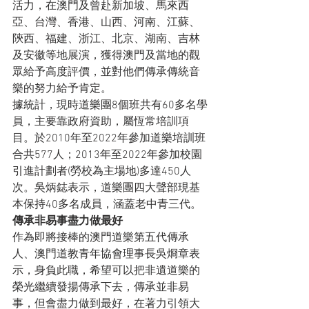
活力，在澳門及曾赴新加坡、馬來西
亞、台灣、香港、山西、河南、江蘇、
陝西、福建、浙江、北京、湖南、吉林
及安徽等地展演，獲得澳門及當地的觀
眾給予高度評價，並對他們傳承傳統音
樂的努力給予肯定。
據統計，現時道樂團8個班共有60多名學
員，主要靠政府資助，屬恆常培訓項
目。於2010年至2022年參加道樂培訓班
合共577人；2013年至2022年參加校園
引進計劃者(勞校為主場地)多達450人
次。吳炳鋕表示，道樂團四大聲部現基
本保持40多名成員，涵蓋老中青三代。
傳承非易事
盡力做最
好
作為即將接棒的澳門道樂第五代傳承
人、澳門道教青年協會理事長吳烱章表
示，身負此職，希望可以把非遺道樂的
榮光繼續發揚傳承下去，傳承並非易
事，但會盡力做到最好，在著力引領大