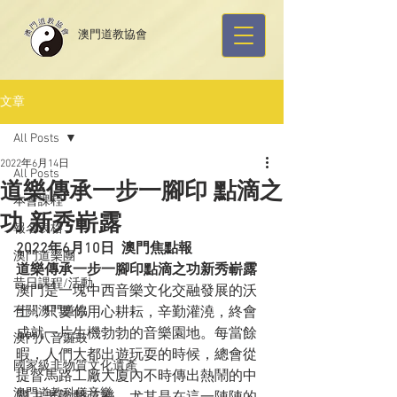
​澳門道教協會
文章
All Posts
2022年6月14日
All Posts
道樂傳承一步一腳印 點滴之
本會課程
功 新秀嶄露
報名表格
2022年6月10日  澳門焦點報
澳門道樂團
道樂傳承
一步一腳印
點滴之功
新秀嶄
露
昔日課程/活動
澳門是一塊中西音樂文化交融發展的沃
有關澳門道協
土，只要你用心耕耘，辛勤灌澆，終會
成就一片生機勃勃的音樂園地。每當餘
澳門八音鑼鼓
暇，人們大都出遊玩耍的時候，總會從
國家級非物質文化遺產
提督馬路工廠大廈內不時傳出熱鬧的中
澳門道教科儀音樂