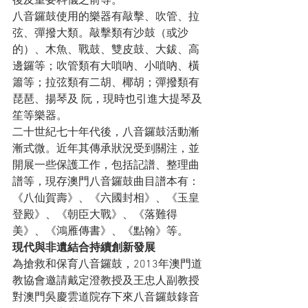
後及重要科儀之前等。
八音鑼鼓使用的樂器有敲擊、吹管、拉
弦、彈撥大類。敲擊類有沙鼓（或沙
的）、木魚、戰鼓、雙皮鼓、大鈸、高
邊鑼等；吹管類有大嗩吶、小嗩吶、橫
簫等；拉弦類有二胡、椰胡；彈撥類有
琵琶、揚琴及 阮，現時也引進大提琴及
笙等樂器。
二十世紀七十年代後，八音鑼鼓活動漸
漸式微。近年其傳承狀況受到關注，並
開展一些保護工作，包括記譜、整理曲
譜等，現存澳門八音鑼鼓曲目譜本有：
《八仙賀壽》、《六國封相》、《玉皇
登殿》、《朝臣大戰》、《落難得
美》、《鴻雁傳書》、《點翰》等。
現代與非遺結合持續創新發展
為搶救和保育八音鑼鼓，2013年澳門道
教協會邀請戴定澄教授及王忠人副教授
對澳門吳慶雲道院存下來八音鑼鼓錄音