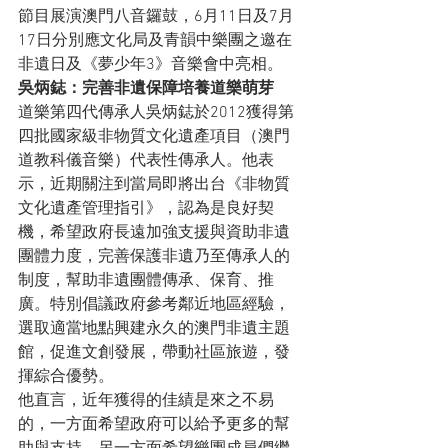
節目展演澳門八音鑼鼓，6月11日及7月
17日分別應文化局及青韻中樂團之邀在
非遺日及《夢少年3》音樂會中亮相。
吳炳鋕：完善非遺保障
培養道樂萌
芽
道樂第四代傳承人吳炳鋕於2012獲得第
四批國家級非物質文化遺產項目（澳門
道教科儀音樂）代表性傳承人。他表
示，近期關注到當局即將出台《非物質
文化遺產管理指引》，認為是良好契
機，希望政府長遠加強支援與資助非遺
團體力度，完善保護非遺乃至傳承人的
制度，幫助非遺團體傳承、保育、推
廣。特別倡議政府參考鄰近地區經驗，
選取適當地點興建永久的澳門非遺主題
館，促進文創發展，帶動社區旅遊，發
揮綜合優勢。
他直言，近年獲得的佳績是來之不易
的，一方面希望政府可以給予更多的幫