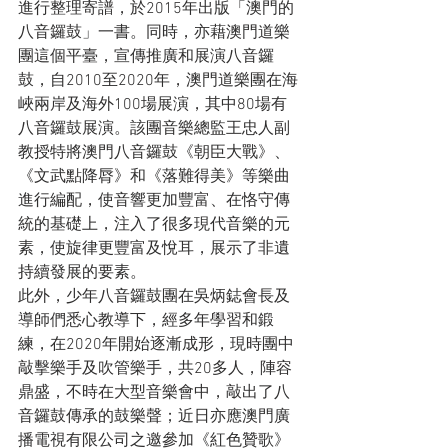
進行整理寄譜，於2015年出版「澳門的
八音鑼鼓」一書。同時，亦藉澳門道樂
團這個平臺，宣傳推廣和展演八音鑼
鼓，自2010至2020年，澳門道樂團在海
峽兩岸及海外100場展演，其中80場有
八音鑼鼓展演。該團音樂總監王忠人副
教授特將澳門八音鑼鼓《朝臣大戰》、
《文武點降脣》和《落難得美》等樂曲
進行編配，使音響更加豐富、在恪守傳
統的基礎上，注入了很多現代音樂的元
素，使旋律更豐富及悅耳，展示了非遺
持續發展的要素。
此外，少年八音鑼鼓團在吳炳鋕會長及
導師們悉心教導下，經多年學習和鍛
練，在2020年開始逐漸成形，現時團中
敲擊樂手及吹管樂手，共20多人，陣容
鼎盛，不時在大型音樂會中，敲出了八
音鑼鼓傳承的鼓樂聲；近日亦應澳門廣
播電視有限公司之邀參加《紅色贊歌》