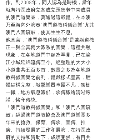
作。到2008年，同人認為是時機，當年
就向特區政府立案成立匯集老中青成員
的澳門道樂團，冀通過這載體，在本澳
乃至海內外演奏“澳門道教科儀音樂”尤其
澳門八音鑼鼓，使其生生不息。
他直言，“澳門道教科儀音樂”是兼融道教
正一與全真兩大派系的音樂，這種共融
現象，在各地道門中頗為罕見，已在濠
江小城延綿流傳至今。經整理的大大小
小道曲共五百多首，數量之多為各地道
教科儀音樂之前列，體裁樣式豐富，腔
體結構完整，敲擊樂器卓爾不凡，獨樹
一幟，地方氣息濃郁，承傳脈絡清晰嚴
謹，恪守傳統。
「澳門道教科儀音樂」和「澳門八音鑼
鼓」經過澳門道教協會及澳門道樂團多
年來的搶救、保育、傳承、宣傳、推
廣、持續發展的工作和展演，在特區政
府的支持和資助下，成續斐然，有目共