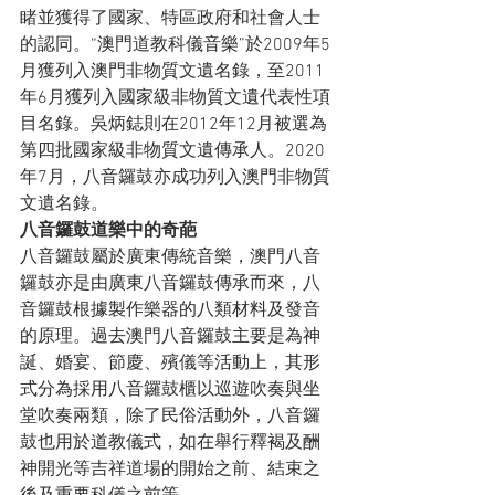
睹並獲得了國家、特區政府和社會人士
的認同。“澳門道教科儀音樂”於2009年5
月獲列入澳門非物質文遺名錄，至2011
年6月獲列入國家級非物質文遺代表性項
目名錄。吳炳鋕則在2012年12月被選為
第四批國家級非物質文遺傳承人。2020
年7月，八音鑼鼓亦成功列入澳門非物質
文遺名錄。
八音鑼鼓
道樂中的奇葩
八音鑼鼓屬於廣東傳統音樂，澳門八音
鑼鼓亦是由廣東八音鑼鼓傳承而來，八
音鑼鼓根據製作樂器的八類材料及發音
的原理。過去澳門八音鑼鼓主要是為神
誕、婚宴、節慶、殯儀等活動上，其形
式分為採用八音鑼鼓櫃以巡遊吹奏與坐
堂吹奏兩類，除了民俗活動外，八音鑼
鼓也用於道教儀式，如在舉行釋褐及酬
神開光等吉祥道場的開始之前、結束之