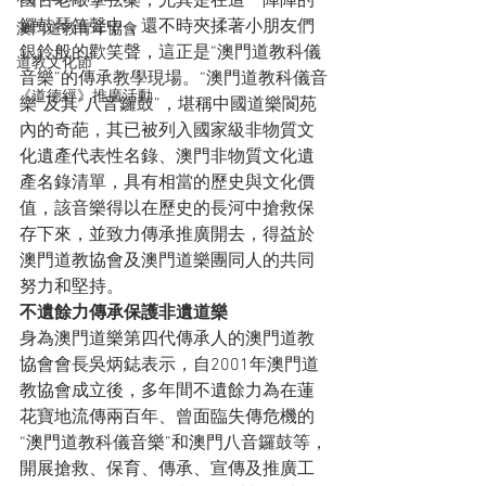
國古老敲擊弦樂，尤其是在這一陣陣的
鑼鼓琴笛聲中，還不時夾揉著小朋友們
澳門道教青年協會
銀鈴般的歡笑聲，這正是“澳門道教科儀
道教文化節
音樂”的傳承教學現場。“澳門道教科儀音
《道德經》推廣活動
樂”及其“八音鑼鼓”，堪稱中國道樂閬苑
內的奇葩，其已被列入國家級非物質文
化遺產代表性名錄、澳門非物質文化遺
產名錄清單，具有相當的歷史與文化價
值，該音樂得以在歷史的長河中搶救保
存下來，並致力傳承推廣開去，得益於
澳門道教協會及澳門道樂團同人的共同
努力和堅持。
不遺餘力傳承保護非遺道樂
身為澳門道樂第四代傳承人的澳門道教
協會會長吳炳鋕表示，自2001年澳門道
教協會成立後，多年間不遺餘力為在蓮
花寶地流傳兩百年、曾面臨失傳危機的
“澳門道教科儀音樂”和澳門八音鑼鼓等，
開展搶救、保育、傳承、宣傳及推廣工