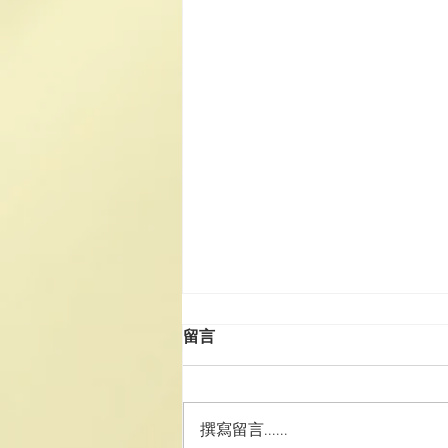
2025《道德經》中學生讀後
留言
感徵文比賽揭曉
2025《道德經》中學生讀後感徵
文比賽揭曉 為讓中學生認識我國
撰寫留言......
文化瑰寶《道德經》，弘揚中國傳