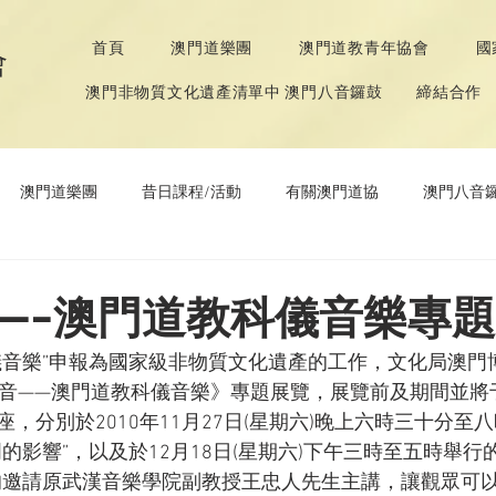
首頁
澳門道樂團
澳門道教青年協會
國
會
澳門非物質文化遺產清單中 澳門八音鑼鼓
締結合作
澳門道樂團
昔日課程/活動
有關澳門道協
澳門八音
年協會
道教文化節
《道德經》推廣活動
—-澳門道教科儀音樂專
儀音樂”申報為國家級非物質文化遺產的工作，文化局澳門博
天音——澳門道教科儀音樂》專題展覽，展覽前及期間並將
，分別於2010年11月27日(星期六)晚上六時三十分至
的影響”，以及於12月18日(星期六)下午三時至五時舉行
均邀請原武漢音樂學院副教授王忠人先生主講，讓觀眾可