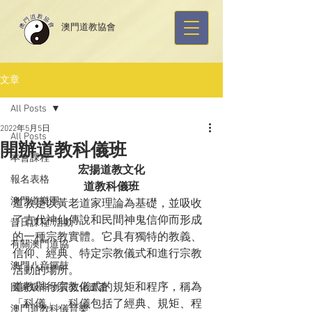
​澳門道教協會
文章
All Posts
2022年5月5日
All Posts
開辦道教科儀班
本會課程
宏揚道教文化
報名表格
道教科儀班
澳門道樂團
道教是以黃老道家理論為基礎，並吸收
了古代神仙傳說和民間神鬼信仰而形成
昔日課程/活動
的一種宗教實體。它具有獨特的教義、
有關澳門道協
信仰、經典、特定宗教儀式和進行宗教
澳門八音鑼鼓
活動的場所。
道教舉行宗教儀式的規矩和程序，稱為
國家級非物質文化遺產
「科儀」。科儀包括了經典、規矩、程
澳門道教科儀音樂