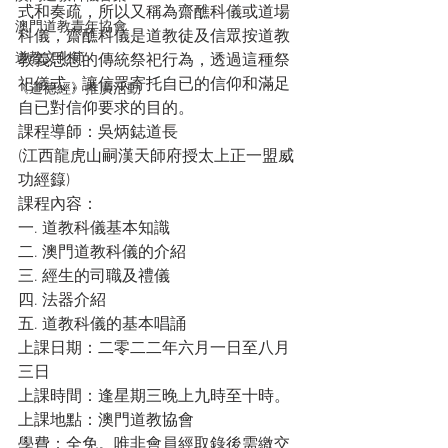
式和奏疏，所以又稱為齋醮科儀或道場
澳門道教青年協會
科儀，齋醮科儀是道教徒及信眾按道教
道教文化節
教義思想的傳統祭祀行為，透過這種祭
祀儀式，讓信眾寄托自已的信仰和滿足
《道德經》推廣活動
自已對信仰要求的目的。
課程導師：吳炳鋕道長
(江西龍虎山嗣漢天師府授太上正一盟威
功經籙)
課程內容：
一. 道教科儀基本知識
二. 澳門道教科儀的介紹
三. 經生的司職及禮儀
四. 法器介紹
五. 道教科儀的基本唱誦
上課日期：二零二二年六月一日至八月
三日
上課時間：逢星期三晚上九時至十時。
上課地點：澳門道教協會
學費：全免。唯非會員經取錄後需繳交