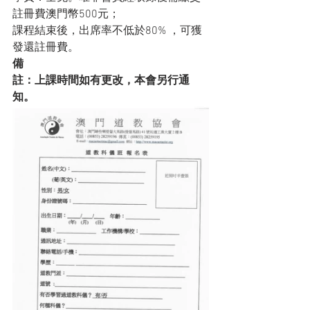
註冊費澳門幣500元；
課程結束後，出席率不低於80% ，可獲
發還註冊費。
備
註：上課時間如有更改，本會另行通
知。