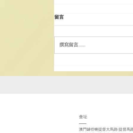
留言
撰寫留言......
2025年科儀班(第二期)
會址
澳門罅些喇提督大馬路(提督馬路