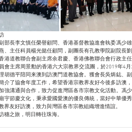
訪
副部長李文慎任榮譽顧問、香港基督教協進會執委馮少雄
燕、主任科員楊光懿任顧問，副團長有孔教學院副院長劉
香港道教聯合會副主席余君慶、香港佛教聯合會行政主任
員會主席周景勳的香港六大宗教界交流團，於2019年4月
理胡德平陪同来澳到訪澳門道教協會。獲會長吳炳鋕、副
簡介了協會年度工作，希望香港宗教界友好今後多訪澳，
加強溝通與合作，致力促進灣區各市宗教文化活動。馮少
廟宇節慶文化，秉承愛國愛澳的優良傳統，當好中華優秀
教界友好訪澳，致力與灣區各市宗教組織增進情誼。
訪穗之旅，明日轉往珠海。