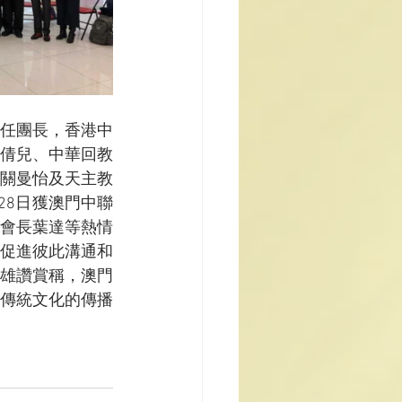
任團長，香港中
倩兒、中華回教
關曼怡及天主教
28日獲澳門中聯
會長葉達等熱情
促進彼此溝通和
雄讚賞稱，澳門
傳統文化的傳播