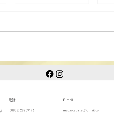
澳道
國家級非物質文化遺產 道教科
儀音樂 澳浙道樂欣賞會
E-mail
​電話
(00853) 28259196
macaotaoistac@gmail.com
)