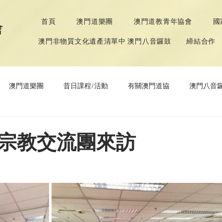
首頁
澳門道樂團
澳門道教青年協會
國
會
澳門非物質文化遺產清單中 澳門八音鑼鼓
締結合作
澳門道樂團
昔日課程/活動
有關澳門道協
澳門八音
年協會
道教文化節
《道德經》推廣活動
宗教交流團來訪