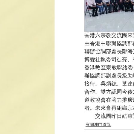
香港六宗教交流團來
由香港中聯辦協調部
聯辦協調部處長鄭海
博愛社執委司徒亮、
香港教區宗教聯絡委
辦協調部副處長級助
接待。吳炳鋕、葉達
合作。雙方認同今後
道教協會在著力推廣
者。未來會再組織宗
　　交流團昨日結束
有關澳門道協