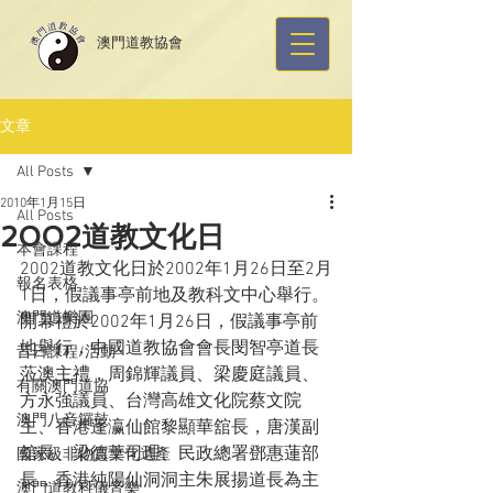
​澳門道教協會
文章
All Posts
2010年1月15日
All Posts
2002道教文化日
本會課程
2002道教文化日於2002年1月26日至2月
報名表格
1日，假議事亭前地及教科文中心舉行。
澳門道樂團
開幕禮於2002年1月26日，假議事亭前
地舉行，中國道教協會會長閔智亭道長
昔日課程/活動
蒞澳主禮，周錦輝議員、梁慶庭議員、
有關澳門道協
方永強議員、台灣高雄文化院蔡文院
澳門八音鑼鼓
主、香港蓬瀛仙館黎顯華舘長，唐漢副
舘長、梁德華司理、民政總署鄧惠蓮部
國家級非物質文化遺產
長，香港純陽仙洞洞主朱展揚道長為主
澳門道教科儀音樂