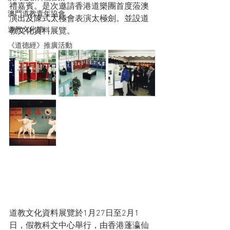
禮嘉賓。是次邀請香港道樂團首度蒞澳
澳門道教青年協會
演出及陳式太極會表演太極劍。並設道
道教文化節
教文化資料展覽。
《道德經》推廣活動
道教文化資料展覽於1月27日至2月1
日，假教科文中心舉行，由香港蓬瀛仙