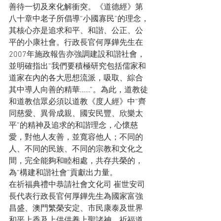
善待一切及來化解衝突。《道德經》第
八十章中老子所倡導“小國寡民”的理念，
其核心亦是追求和平、和諧、公正、公
平的小康社會。行政長官何厚鏵先生在
2007年施政報告亦強調建設和諧社會，
並明確指出“我們要積極研究包括儒家和
道家在內的各大思想流派，吸取、綜合
其中導人向善的精華……”。為此，道教徒
和道教信眾必須以道教《度人經》中“齊
同慈愛、異骨成親、國安民豐、欣樂太
平”的精神及追求的和諧理念，心懷慈
愛，對他人友善，並寬容他人；不同的
人、不同的民族、不同的宗教和文化之
間，完全能夠和睦相處，共存共榮的，
為“構建和諧社會”貢獻出力量。
在祈福典禮中恭請社會文化司 崔世安司
長代表行政長官何厚鏵先生為國家富強
昌盛、澳門繁榮安定、市民康泰及世界
和平上香及上供供養上聖諸神。祈福道