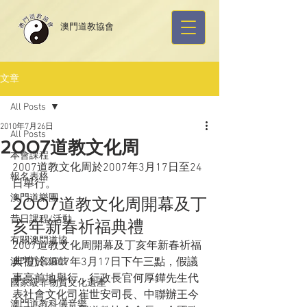
​澳門道教協會
文章
All Posts
2010年7月26日
All Posts
2007道教文化周
本會課程
2007道教文化周於2007年3月17日至24
報名表格
日舉行。
澳門道樂團
2007道教文化周開幕及丁
昔日課程/活動
亥年新春祈福典禮
有關澳門道協
2007道教文化周開幕及丁亥年新春祈福
典禮於2007年3月17日下午三點，假議
澳門八音鑼鼓
事亭前地舉行，行政長官何厚鏵先生代
國家級非物質文化遺產
表社會文化司崔世安司長、中聯辦王今
澳門道教科儀音樂