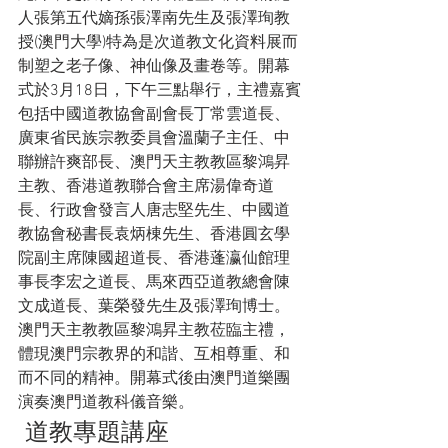
人張第五代嫡孫張澤南先生及張澤珣教
授(澳門大學)特為是次道教文化資料展而
制塑之老子像、神仙像及畫卷等。開幕
式於3月18日，下午三點舉行，主禮嘉賓
包括中國道教協會副會長丁常雲道長、
廣東省民族宗教委員會溫蘭子主任、中
聯辦許爽部長、澳門天主教教區黎鴻昇
主教、香港道教聯合會主席湯偉奇道
長、行政會發言人唐志堅先生、中國道
教協會秘書長袁炳棟先生、香港圓玄學
院副主席陳國超道長、香港蓬瀛仙館理
事長李宏之道長、馬來西亞道教總會陳
文成道長、葉榮發先生及張澤珣博士。
澳門天主教教區黎鴻昇主教莅臨主禮，
體現澳門宗教界的和諧、互相尊重、和
而不同的精神。開幕式後由澳門道樂團
演奏澳門道教科儀音樂。
 道教專題講座