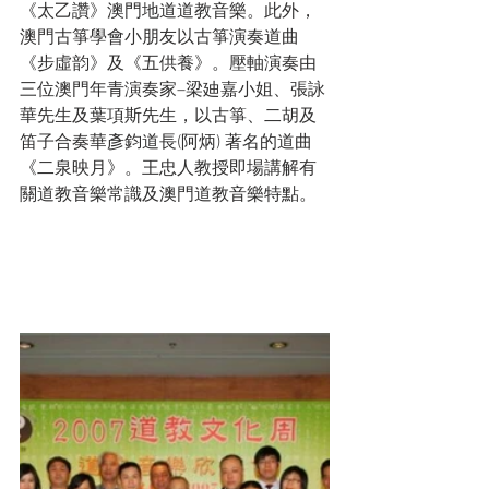
《太乙讚》澳門地道道教音樂。此外，
澳門古箏學會小朋友以古箏演奏道曲
《步虛韵》及《五供養》。壓軸演奏由
三位澳門年青演奏家–梁廸嘉小姐、張詠
華先生及葉項斯先生，以古箏、二胡及
笛子合奏華彥鈞道長(阿炳) 著名的道曲
《二泉映月》。王忠人教授即場講解有
關道教音樂常識及澳門道教音樂特點。