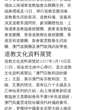
場由上海浦東道教協會法務團主持。祈
福典禮後及18日，舉行道教音樂演奏、
道教養生武術表演、道教科儀、道服表
演及道教常識問答。參演團體包括：上
海浦東道教協會經樂團、廣東省道教協
會道樂團、香港道教聯合會經樂團、香
港至和道樂團、新會紫雲觀養生武術
團、澳門道樂團及澳門龍飛武術學會。
道教文化資料展覽
道教文化資料展覽於2007年3月18日至
23日，假金碧文娛中心舉行。是次道教
文化資料展覽以『澳門宗教和諧的樂
土』主題，展示澳門各宗教和諧、互
融、互重的情況。還有以六十太歲及太
乙神仙系列的介紹；由上海浦東新區道
教協會王貴榮副會長手書8米長道德經；
澳門吳慶雲道院珍藏清代科儀經書等。
此外，更獲得中國著名泥塑大師人稱泥