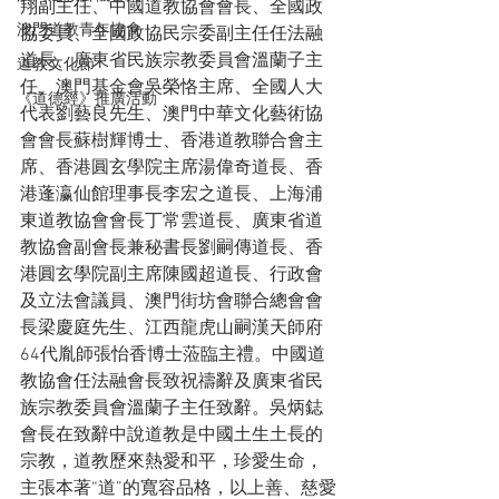
翔副主任、中國道教協會會長、全國政
澳門道教青年協會
協委員、全國政協民宗委副主任任法融
道長、廣東省民族宗教委員會溫蘭子主
道教文化節
任、澳門基金會吳榮恪主席、全國人大
《道德經》推廣活動
代表劉藝良先生、澳門中華文化藝術協
會會長蘇樹輝博士、香港道教聯合會主
席、香港圓玄學院主席湯偉奇道長、香
港蓬瀛仙館理事長李宏之道長、上海浦
東道教協會會長丁常雲道長、廣東省道
教協會副會長兼秘書長劉嗣傳道長、香
港圓玄學院副主席陳國超道長、行政會
及立法會議員、澳門街坊會聯合總會會
長梁慶庭先生、江西龍虎山嗣漢天師府
64代胤師張怡香博士蒞臨主禮。中國道
教協會任法融會長致祝禱辭及廣東省民
族宗教委員會溫蘭子主任致辭。吳炳鋕
會長在致辭中說道教是中國土生土長的
宗教，道教歷來熱愛和平，珍愛生命，
主張本著“道”的寬容品格，以上善、慈愛