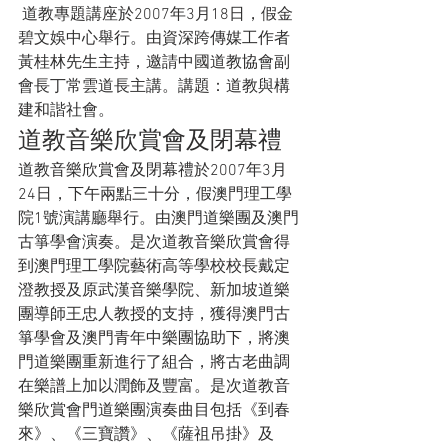
 道教專題講座於2007年3月18日，假金
碧文娛中心舉行。由資深跨傳媒工作者
黃桂林先生主持，邀請中國道教協會副
會長丁常雲道長主講。講題：道教與構
建和諧社會。
道教音樂欣賞會及閉幕禮
道教音樂欣賞會及閉幕禮於2007年3月
24日，下午兩點三十分，假澳門理工學
院1號演講廳舉行。由澳門道樂團及澳門
古箏學會演奏。是次道教音樂欣賞會得
到澳門理工學院藝術高等學校校長戴定
澄教授及原武漢音樂學院、新加坡道樂
團導師王忠人教授的支持，獲得澳門古
箏學會及澳門青年中樂團協助下，將澳
門道樂團重新進行了組合，將古老曲調
在樂譜上加以潤飾及豐富。是次道教音
樂欣賞會門道樂團演奏曲目包括《到春
來》、《三寶讚》、《薩祖吊掛》及