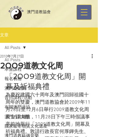
​澳門道教協會
文章
All Posts
2010年7月27日
All Posts
2009道教文化周
本會課程
「2009道教文化周」開
報名表格
幕及祈福典禮
澳門道樂團
為慶祝建國六十周年及澳門回歸祖國十
昔日課程/活動
周年的雙慶，澳門道教協會於2009年11
有關澳門道協
月28日至12月6日舉行2009道教文化周
及金籙大醮，11月28日下午三時假議事
澳門八音鑼鼓
亭前地舉行「2009道教文化周」開幕及
國家級非物質文化遺產
祈福典禮。敦請行政長官何厚鏵先生、
澳門道教科儀音樂