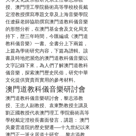
大學文化及宗教研究系主任黎志添教
授、澳門理工學院藝術高等學校校長戴
定澄教授撰寫專題文章及上海音樂學院
任遼蘇老師協助撰寫澳門道教科儀音樂
的形態分析，在澳門基金會及文化局支
持下，歴三年時間，今匯編成《澳門道
教科儀音樂》一書。全書分上下兩篇，
上篇為學術研究內容，下篇為譜輯。該
書及時地把瀕危的澳門道教科儀音樂以
文字記錄下來，為人們了解澳門道教科
儀音樂，探索澳門歷史民俗，研究中華
文化提供寶貴而實用的參考材料。
澳門道教科儀音樂研討會
澳門道教科儀音樂研討會，黎志添教
授、王忠人副教授、袁東艷教授主講及
劉正國教授代表澳門理工 學院藝術高等
學校戴定澄校長書面發言，講題： 澳門
吳慶雲道院的歷史變遷──十九世紀以來
澳門正一派火居道士研究……黎志添教