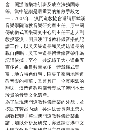
會、開辦道樂培訓班及成立法務團等
等。當中記譜是最重要的搶救手段之
一，2006年，澳門道教協會邀請原武漢
音樂學院道教音樂研究室主任、原中國
傳統儀式音樂研究中心副主任王忠人副
教授蒞澳，開展澳門道教科儀音樂的記
譜工作，以吳天燊道長和吳炳鋕道長的
親自傳唱，吳玉生道長留世錄音帶作為
記譜依據，至今，共記錄了大小道曲五
百多首。曲目數量眾多，體裁樣式豐
富，地方特色鮮明，匯集了嶺南地區道
教音樂的精華，又兼具正一全真兩派的
韻味。澳門道教科儀音樂成了澳門本土
珍貴的音樂文化遺產。
為了呈現澳門道教科儀音樂的外貌，並
挖掘其豐富內涵，吳炳鋕會長與王忠人
副教授聯手整理澳門道教科儀音樂曲
譜，加以分析及研究，亦邀請香港中文