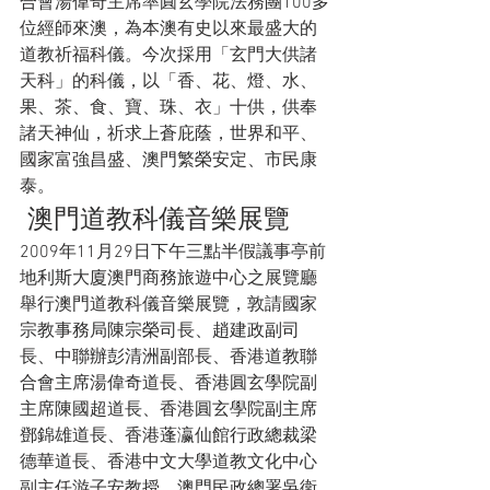
合會湯偉奇主席率圓玄學院法務團100多
位經師來澳，為本澳有史以來最盛大的
道教祈福科儀。今次採用「玄門大供諸
天科」的科儀，以「香、花、燈、水、
果、茶、食、寶、珠、衣」十供，供奉
諸天神仙，祈求上蒼庇蔭，世界和平、
國家富強昌盛、澳門繁榮安定、市民康
泰。
 澳門道教科儀音樂展覽
2009年11月29日下午三點半假議事亭前
地利斯大廈澳門商務旅遊中心之展覽廳
舉行澳門道教科儀音樂展覽，敦請國家
宗教事務局陳宗榮司長、趙建政副司
長、中聯辦彭清洲副部長、香港道教聯
合會主席湯偉奇道長、香港圓玄學院副
主席陳國超道長、香港圓玄學院副主席
鄧錦雄道長、香港蓬瀛仙館行政總裁梁
德華道長、香港中文大學道教文化中心
副主任游子安教授、澳門民政總署吳衛