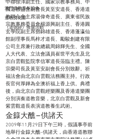
中聯徐澤副主任、國家宗教事務局、中
澳門道教青年協會
國道教協會副會長黃至安道長、香港道
教聯合會主席湯偉奇道長、廣東省民族
道教文化節
宗教事務委員會楊源興副主任、香港圓
《道德經》推廣活動
玄學院副主席鄧錦雄道長、香港蓬瀛仙
館副理事長馬梓才道長、勵駿創建有限
公司主席兼行政總裁周錦輝先生、全國
人大代表、立法會議員崔世平先生及北
京白雲觀監院李信軍道長蒞臨主禮。陳
宗榮司長及黃至安副會長分別致辭。祈
福法會由北京白雲觀法務團主持。行政
長官何厚鏵為全澳祈福上香上供。典禮
後，由北京白雲觀經樂團及香港道樂團
分別演奏道教音樂，北京白雲觀及新會
紫雲觀道長表演道教養生武術。
金籙大醮–供諸天
2009年11月29日下午三時，假議事亭前
地舉行金籙大醮–供諸天，由香港道教聯