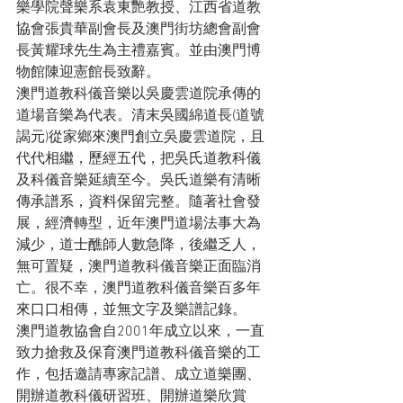
樂學院聲樂系袁東艷教授、江西省道教
協會張貴華副會長及澳門街坊總會副會
長黃耀球先生為主禮嘉賓。並由澳門博
物館陳迎憲館長致辭。
澳門道教科儀音樂以吳慶雲道院承傳的
道場音樂為代表。清末吳國綿道長(道號
謁元)從家鄉來澳門創立吳慶雲道院，且
代代相繼，歷經五代，把吳氏道教科儀
及科儀音樂延續至今。吳氏道樂有清晰
傳承譜系，資料保留完整。隨著社會發
展，經濟轉型，近年澳門道場法事大為
減少，道士醮師人數急降，後繼乏人，
無可置疑，澳門道教科儀音樂正面臨消
亡。很不幸，澳門道教科儀音樂百多年
來口口相傳，並無文字及樂譜記錄。
澳門道教協會自2001年成立以來，一直
致力搶救及保育澳門道教科儀音樂的工
作，包括邀請專家記譜、成立道樂團、
開辦道教科儀研習班、開辦道樂欣賞