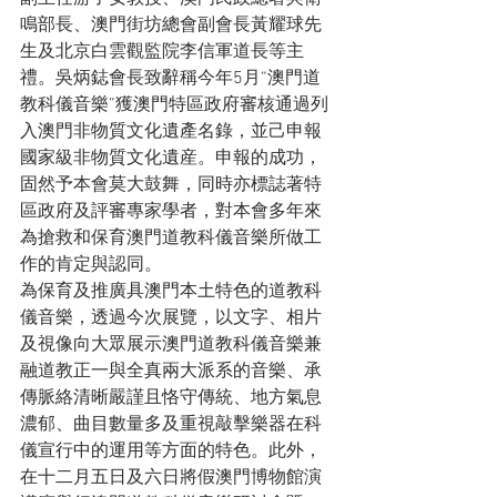
鳴部長、澳門街坊總會副會長黃耀球先
生及北京白雲觀監院李信軍道長等主
禮。吳炳鋕會長致辭稱今年5月“澳門道
教科儀音樂”獲澳門特區政府審核通過列
入澳門非物質文化遺產名錄，並己申報
國家級非物質文化遺産。申報的成功，
固然予本會莫大鼓舞，同時亦標誌著特
區政府及評審專家學者，對本會多年來
為搶救和保育澳門道教科儀音樂所做工
作的肯定與認同。

為保育及推廣具澳門本土特色的道教科
儀音樂，透過今次展覽，以文字、相片
及視像向大眾展示澳門道教科儀音樂兼
融道教正一與全真兩大派系的音樂、承
傳脈絡清晰嚴謹且恪守傳統、地方氣息
濃郁、曲目數量多及重視敲擊樂器在科
儀宣行中的運用等方面的特色。此外，
在十二月五日及六日將假澳門博物館演