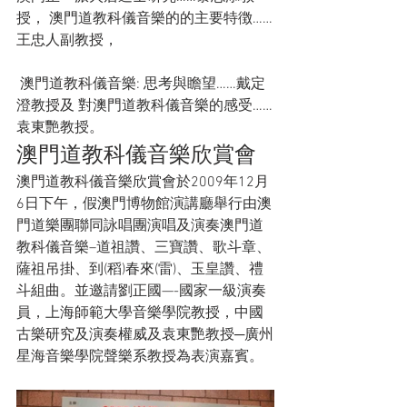
授， 澳門道教科儀音樂的的主要特徴……
王忠人副教授， 
 澳門道教科儀音樂: 思考與瞻望……戴定
澄教授及 對澳門道教科儀音樂的感受……
袁東艷教授。
澳門道教科儀音樂欣賞會
澳門道教科儀音樂欣賞會於2009年12月
6日下午，假澳門博物館演講廳舉行由澳
門道樂團聯同詠唱團演唱及演奏澳門道
教科儀音樂–道祖讚、三寶讚、歌斗章、
薩祖吊掛、到(稻)春來(雷)、玉皇讚、禮
斗組曲。並邀請劉正國—-國家一級演奏
員，上海師範大學音樂學院教授，中國
古樂研究及演奏權威及袁東艷教授─廣州
星海音樂學院聲樂系教授為表演嘉賓。
