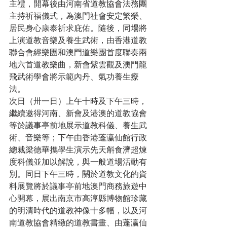
主禮，開幕後由河南省道教協會法務團
主持祈福儀式，為澳門社會安定繁榮、
居民身心康泰祈求庇佑。隨後，同場將
上演道教音樂及養生武術，由香港道教
聯合會經樂團和澳門道樂團首度聯奏兩
地六首道教樂曲，新會紫雲觀及澳門龍
飛武術學會將示範內丹、氣功養生療
法。
次日（卅一日）上午十時及下午三時，
繼續邀得河南、新會及港澳的道教協會
等於議事亭前地展示道教科儀、養生武
術、音樂等；下午由香港蓬瀛仙館行政
總裁梁德華攜學生演示先天斛食濟超煉
度科儀並加以解說，與一般道場活動有
別。同日下午三時，關於道教文化的資
料展覽將於議事亭前地澳門商務旅遊中
心開幕，展出南京市高淳縣博物館珍藏
的明清時代的道教神像十多幅，以及河
南道教協會精緻的道教書畫、由蓬瀛仙