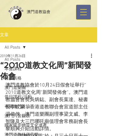
​澳門道教協會
文章
All Posts
2010年11月26日
All Posts
“2010道教文化周”新聞發
本會課程
佈會
報名表格
澳門道教協會於10月24日假會址舉行”
澳門道樂團
2010道教文化周”新聞發佈會”。澳門道
昔日課程/活動
教協會會長吳炳鋕、副會長葉達、秘書
有關澳門道協
長李銳豪，香港道教聯合會宣道部主任
湯偉俠，澳門道樂團副理事梁文威、李
澳門八音鑼鼓
智隆及大三巴哪吒廟值理會常務副會長
國家級非物質文化遺產
黎順興介紹活動詳情。
澳門道教科儀音樂