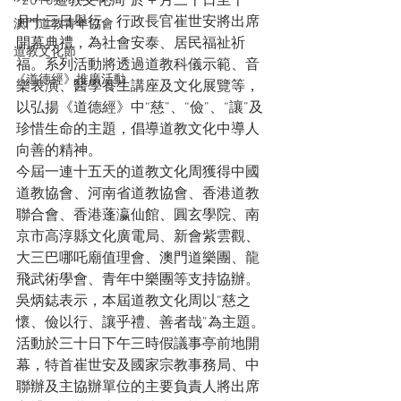
“2010道教文化周”於＋月三十日至十一
月十三日舉行。行政長官崔世安將出席
澳門道教青年協會
開幕典禮，為社會安泰、居民福祉祈
道教文化節
福。系列活動將透過道教科儀示範、音
《道德經》推廣活動
樂表演、醫學養生講座及文化展覽等，
以弘揚《道德經》中“慈”、“儉”、“讓”及
珍惜生命的主題，倡導道教文化中導人
向善的精神。
今屆一連十五天的道教文化周獲得中國
道教協會、河南省道教協會、香港道教
聯合會、香港蓬瀛仙館、圓玄學院、南
京市高淳縣文化廣電局、新會紫雲觀、
大三巴哪吒廟值理會、澳門道樂團、龍
飛武術學會、青年中樂團等支持協辦。
吳炳鋕表示，本屆道教文化周以“慈之
懷、儉以行、讓乎禮、善者哉”為主題。
活動於三十日下午三時假議事亭前地開
幕，特首崔世安及國家宗教事務局、中
聯辦及主協辦單位的主要負責人將出席