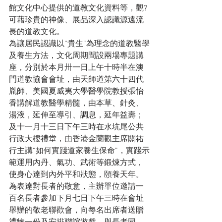
館文化中心提供的道教文化資料等，觀?
可藉珍貴的神像、展品深入認識源遠流
長的道教文化。
為讓居民認識以“貴生”為理念的道教醫學
及養生方法，文化周期間設兩場專題講
座，分別於本月卅一日上午十時半在澳
門道教協會會址，由天師道第六十四代
胤師、美國夏威夷大學醫學院教授張怡
香講解道教醫學精髓，由本草、針灸、
湯液，延伸至導引、調息，延年益壽；
及十一月十三日下午三時在水坑尾公共
行政大樓禮堂，由香港金蘭觀主席關祐
行主講“如何實踐道家養生保命”，實踐示
範運用內丹、氣功、武術等鍛煉方式，
使身心達到內外平和狀態，頤養天年。
為表達對長者的敬意，主辦單位邀請一
百名長者參加下月七日下午三時在會址
舉辦的敬老聯歡會，向每名出席者送贈