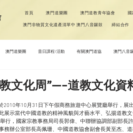
首頁
澳門道樂團
澳門道教青年協會
國
會
澳門非物質文化遺產清單中 澳門八音鑼鼓
締結合作
澳門道樂團
昔日課程/活動
有關澳門道協
澳門八音
年協會
道教文化節
《道德經》推廣活動
0道教文化周”—-道教文化資
 於2010年10月31日下午假商務旅遊中心展覽廳舉行，
此展示當代中國道教的精神風貌與才藝水平、弘揚道教文
事務辦公室部長高佩珊、中國道教協會副會長黃至杰、道