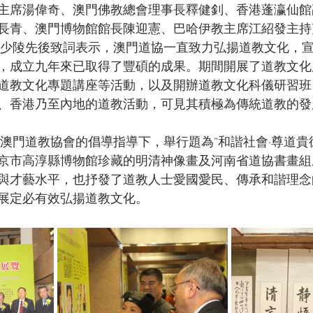
主席湯偉奇、澳門佛教總會理事長釋健釗、香港蓬瀛仙館
長青、澳門博物館館長陳迎憲、巴哈伊教主席江紹發主持
，成立九年來已取得了豐碩的成果。期間開展了道教文化
道教文化專題講座等活動，以及開辦道教文化科儀研習班
、香港乃至內地的道教活動，可見其積極為傳統道教的發
京市高淳縣博物館珍藏的明清神像畫及河南省道協書畫組
與才藝水平，也抒發了道教人士愛國愛民、傳承和諧理念
展定必有效弘揚道教文化。