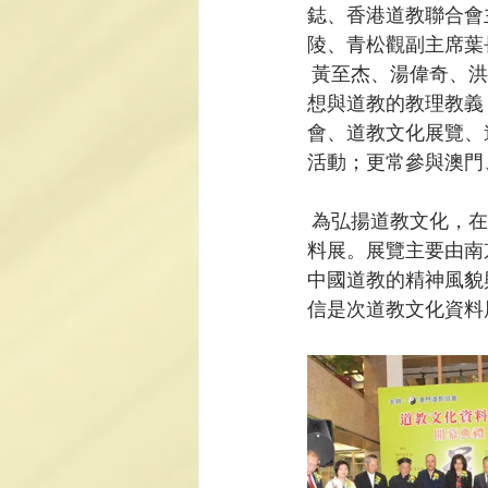
鋕、香港道教聯合會
陵、青松觀副主席葉
 黃至杰、湯偉奇、洪少陵先後致詞表示，澳門道協一直致力弘揚道教文化，宣揚國家哲學思
想與道教的教理教義
會、道教文化展覽、
活動；更常參與澳門
 為弘揚道教文化，在澳門道教協會的倡導指導下，舉行題為“和諧社會·尊道貴德”的道教文化資
料展。展覽主要由南
中國道教的精神風貌
信是次道教文化資料