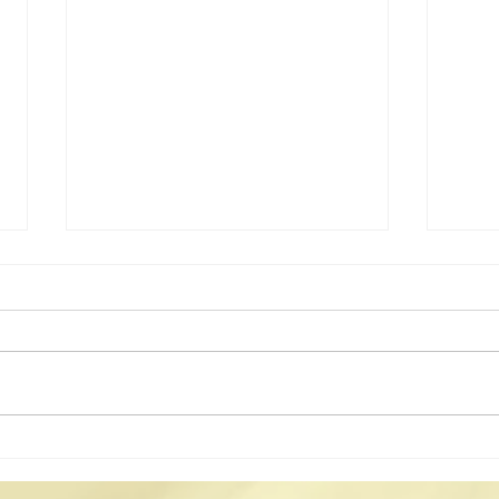
2025澳門道教文化節開幕典
20
禮
禮