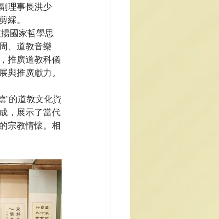
副理事長洪少
剪綵。
周、道教音樂
，推廣道教科儀
展與推廣獻力。
成，展示了當代
的宗教情懷。相