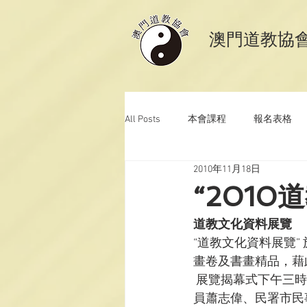
​澳門道教協
All Posts
本會課程
報名表格
2010年11月18日
澳門道教科儀音樂
澳門道教青
“201
道教文化資料展覽
“道教文化資料展覽”
畫卷及書畫精品，藉
 展覽揭幕式下午三時舉行，國家宗教事務局司長郭偉、中聯辦協調部副部長許潮生、立法議
員蕭志偉、民署市民