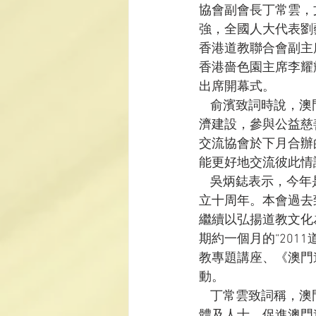
協會副會長丁常雲，
強，全國人大代表劉
香港道教聯合會副主
香港嗇色園主席李耀
出席開幕式。
    俞濱致詞時
濟建設，參與公益慈
交流協會於下月合辦
能更好地交流彼此情
    吳炳鋕表示，
立十周年。本會過去
繼續以弘揚道教文化
期約一個月的“20
教專題講座、《澳門
動。
    丁常雲致詞
體及人士，促進澳門