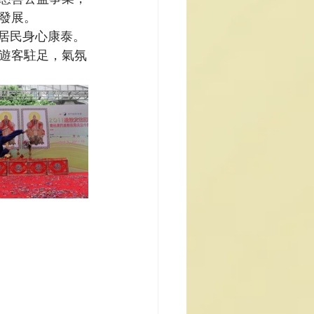
發展。
、居民身心康泰。
遊客駐足，氣氛