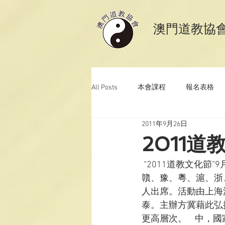
​澳門道教協
All Posts
本會課程
報名表格
2011年9月26日
澳門道教科儀音樂
澳門道教青
2011
 “2011道教文化
贛、豫、粵、滬、浙
人出席。活動由上海
泰。主辦方冀藉此弘
更高層次。    