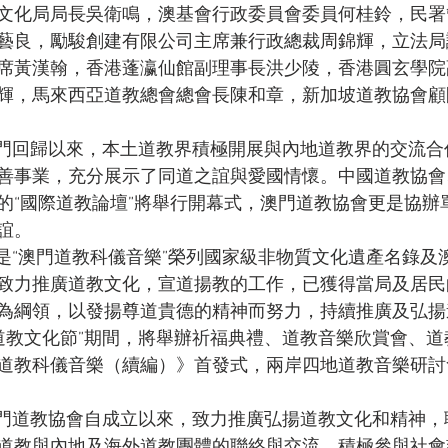
文化局局長吳衛鳴，澳基會行政委員會委員何桂鈴，民署
藝良，勵駿創建有限公司主席兼行政總裁周錦輝，立法局
席黃漢翰，香港蓬瀛仙館副理事長洪少陵，香港圓玄學院
輝，馬來西亞道教總會總會長陳和章，新加坡道教協會顧
說，澳門回歸以來，本土道教界積極開展與內地道教界的交流
善事業，充分展示了同道之誼與愛國情懷。中國道教協會
的“國際道教論壇”將舉行開幕式，澳門道教協會更是協辦
誼。
今年是“澳門道教科儀音樂”榮列國家級非物質文化遺產名錄
致力推廣道教文化，宣道揚教的工作，已獲得當局及居民
為綱領，以發揚尊道貴德的精神而努力，持續推廣及弘揚
11道教文化節”期間，將舉辦祈福典禮、道教音樂欣賞會、
道教科儀音樂（續編）》首發式，兩岸四地道教音樂研討
稱，澳門道教協會自成立以來，致力推廣弘揚道教文化和精神
道教與內地及海外道教團體的聯絡與交流，積極參與社會