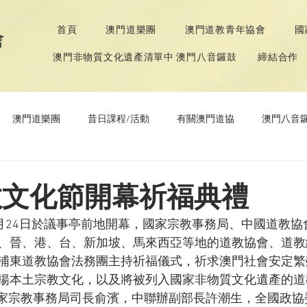
首頁
澳門道樂團
澳門道教青年協會
國
會
澳門非物質文化遺產清單中 澳門八音鑼鼓
締結合作
澳門道樂團
昔日課程/活動
有關澳門道協
澳門八音
年協會
道教文化節
《道德經》推廣活動
道教文化節開幕祈福典禮
節”9月24日於議事亭前地開幕，國家宗教事務局、中國道教
、晉、港、台、新加坡、馬來西亞等地的道教協會、道教
浦東道教協會法務團主持祈福儀式，祈求澳門社會安定繁
揚本土宗教文化，以及將被列入國家非物質文化遺產的道
中，國家宗教事務局司長俞濱，中聯辦副部長許潮生，全國政