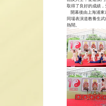
取得了良好的成績，
    開幕後由上
同場表演道教養生武
熱鬧。		