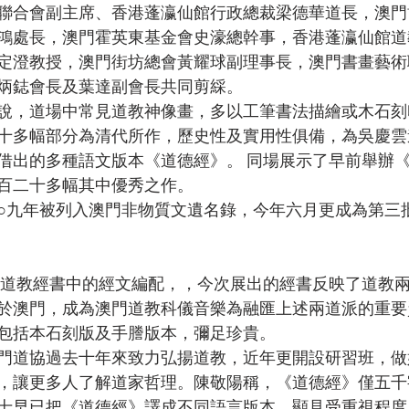
聯合會副主席、香港蓬瀛仙館行政總裁梁德華道長，澳門
鴻處長，澳門霍英東基金會史濠總幹事，香港蓬瀛仙館道
定澄教授，澳門街坊總會黃耀球副理事長，澳門書畫藝術
炳鋕會長及葉達副會長共同剪綵。

說，道場中常見道教神像畫，多以工筆書法描繪或木石刻
十多幅部分為清代所作，歷史性及實用性俱備，為吳慶雲
借出的多種語文版本《道德經》。 同場展示了早前舉辦
百二十多幅其中優秀之作。

○九年被列入澳門非物質文遺名錄，今年六月更成為第三
於澳門，成為澳門道教科儀音樂為融匯上述兩道派的重要
包括本石刻版及手謄版本，彌足珍貴。

門道協過去十年來致力弘揚道教，近年更開設研習班，做
，讓更多人了解道家哲理。陳敬陽稱，《道德經》僅五千
士早已把《道德經》譯成不同語言版本，顯見受重視程度