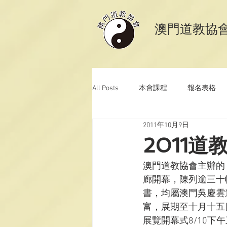
​澳門道教協
All Posts
本會課程
報名表格
2011年10月9日
澳門道教科儀音樂
澳門道教青
2011
澳門道教協會主辦的
廊開幕，陳列逾三十
書，均屬澳門吳慶雲
富，展期至十月十五日
展覽開幕式8/10