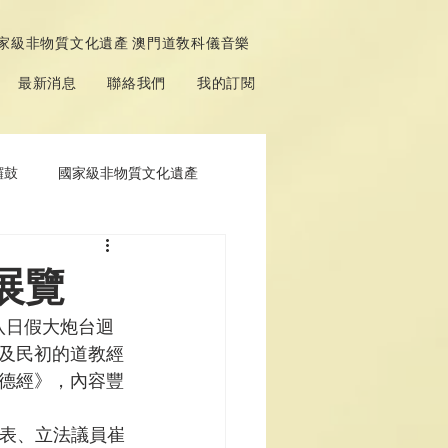
家級非物質文化遺產 澳門道敎科儀音樂
最新消息
聯絡我們
我的訂閱
鑼鼓
國家級非物質文化遺產
展覽
八日假大炮台迴
及民初的道教經
德經》，內容豐
代表、立法議員崔