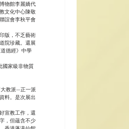
博物館李麗嬌代
教文化中心陳敬
聯誼會李秋平會
印版，不乏藝術
道院珍藏。還展
《道德經》中學
批國家級非物質
資料。是次展出
好宣教工作，還
字，但蘊含不少
，香港蓬瀛仙館