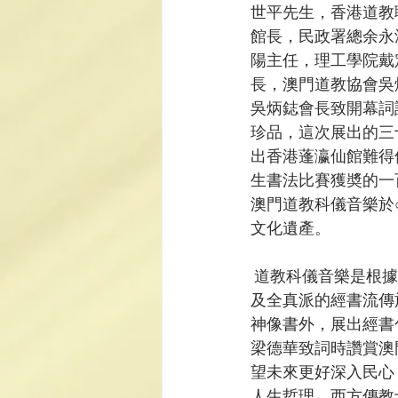
世平先生，香港道教
館長，民政署總余永
陽主任，理工學院戴
長，澳門道教協會吳
吳炳鋕會長致開幕詞
珍品，這次展出的三
出香港蓬瀛仙館難得
生書法比賽獲奬的一
澳門道教科儀音樂於
文化遺產。 
 道教科儀音樂是根據道教經書中的經文編配，，今次展出的經書反映了道教兩大教派—正一派
及全真派的經書流傳
神像書外，展出經書
梁德華致詞時讚賞澳
望未來更好深入民心
人生哲理，西方傳教