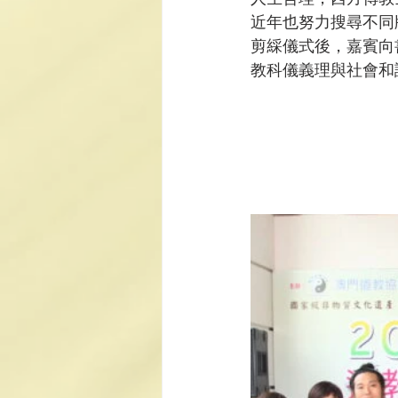
近年也努力搜尋不同
剪綵儀式後，嘉賓向
教科儀義理與社會和