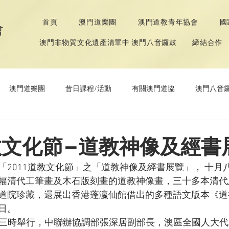
首頁
澳門道樂團
澳門道教青年協會
國
會
澳門非物質文化遺產清單中 澳門八音鑼鼓
締結合作
澳門道樂團
昔日課程/活動
有關澳門道協
澳門八音
年協會
道教文化節
《道德經》推廣活動
道教文化節–道教神像及經書
「2011道教文化節」之「道教神像及經書展覽」， 十月
幅清代工筆畫及木石版刻畫的道教神像畫，三十多本清代
道院珍藏，還展出香港蓬瀛仙館借出的多種語文版本《道
。

下午三時舉行，中聯辦協調部張深居副部長，澳區全國人大