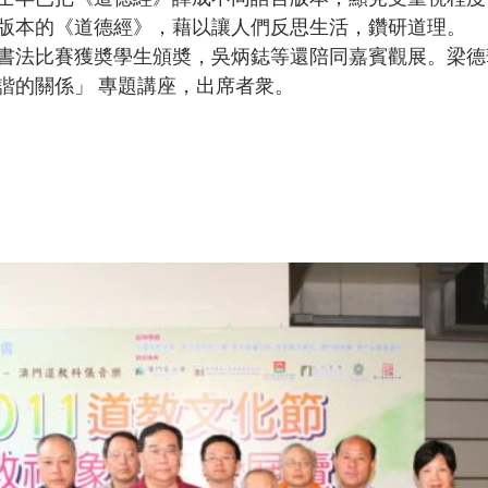
版本的《道德經》，藉以讓人們反思生活，鑽研道理。

書法比賽獲奬學生頒奬，吳炳鋕等還陪同嘉賓觀展。梁德
諧的關係」 專題講座，出席者衆。
