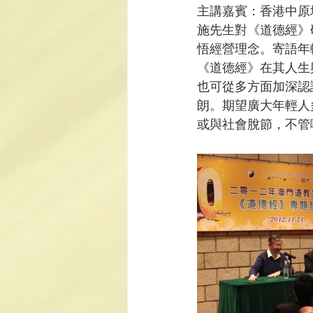
主講嘉賓：香港中原
施先生對《道德經》
悟經營理念。寄語年
《道德經》在其人生
也可從多方面加深認
朗。期望廣大年輕人
或與社會脫節，不管