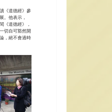
讀《道德經》參
展。他表示，
閱《道德經》，
一切自可豁然開
論，絕不會過時