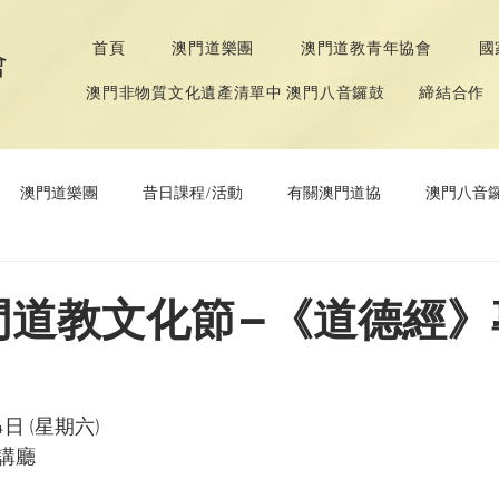
首頁
澳門道樂團
澳門道教青年協會
國
會
澳門非物質文化遺產清單中 澳門八音鑼鼓
締結合作
澳門道樂團
昔日課程/活動
有關澳門道協
澳門八音
年協會
道教文化節
《道德經》推廣活動
澳門道教文化節–《道德經
日 (星期六)

廳
