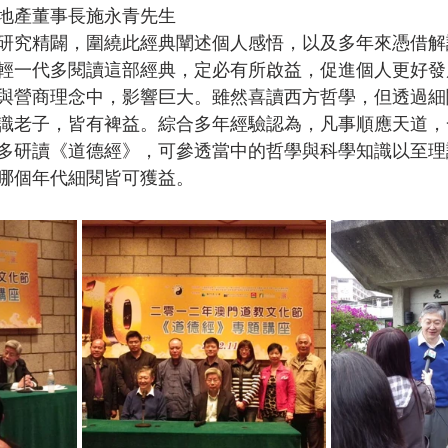
地產董事長施永青先生

研究精闢，圍繞此經典闡述個人感悟，以及多年來憑借解
輕一代多閱讀這部經典，定必有所啟益，促進個人更好發
與營商理念中，影響巨大。雖然喜讀西方哲學，但透過細
識老子，皆有裨益。綜合多年經驗認為，凡事順應天道，
多研讀《道德經》，可參透當中的哲學與科學知識以至理
哪個年代細閱皆可獲益。
