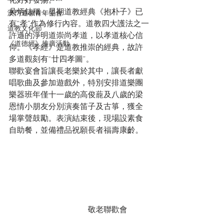
化好好發揚。

吳炳鋕稱，早期道教經典《抱朴子》已
澳門道教青年協會
有“孝”作為修行內容。道教四大護法之一
道教文化節
許遜的淨明道崇尚孝道，以孝道核心信
《道德經》推廣活動
仰。《孝經》是道教推崇的經典，故許
多道觀刻有“廿四孝圖”。

聯歡宴會旨讓長老樂於其中，讓長者獻
唱歌曲及參加遊戲外，特別安排道樂團
樂器班年僅十一歲的高俊蘢及八歲的梁
恩情小朋友分別演奏笛子及古箏，獲全
場掌聲鼓勵。表演結束後，現場設素食
自助餐，並備禮品祝願長者福壽康齡。
				敬老聯歡會	