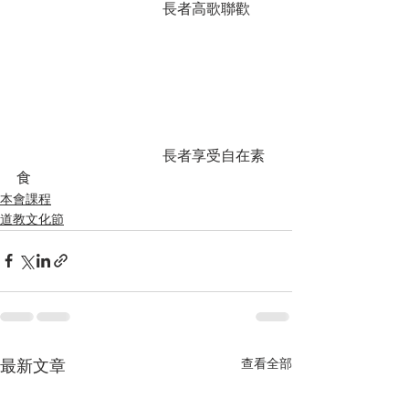
				長者高歌聯歡	
				長者享受自在素
食				
本會課程
道教文化節
查看全部
最新文章