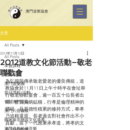
​澳門道教協會
文章
All Posts
2012年11月12日
All Posts
2012道教文化節活動–敬老
本會課程
聯歡會
報名表格
為弘揚與傳承敬老愛老的優良傳統，道
澳門道樂團
教協會於11月11日上午十時半在會址舉
昔日課程/活動
行敬老聯歡宴會，逾一百五十位長者出
有關澳門道協
席。會長吳炳鋕稱，行孝是倫理精神的
體現，且是德性積累的修持方式，奉孝
澳門八音鑼鼓
乃追根還原。長者過去對社會作出不小
國家級非物質文化遺產
貢獻，當下一代應秉承孝道，將孝的文
澳門道教科儀音樂