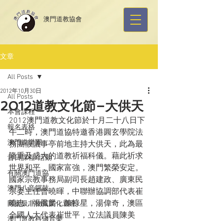
​澳門道教協會
文章
All Posts
2012年10月30日
All Posts
2012道教文化節–大供天
本會課程
2012澳門道教文化節於十月二十八日下
報名表格
午二時，澳門道協特邀香港圓玄學院法
澳門道樂團
務團假議事亭前地主持大供天，此為最
隆重及盛大的道教祈福科儀。藉此祈求
昔日課程/活動
世界和平，國家富強，澳門繁榮安定。
有關澳門道協
國家宗教事務局副司長趙建政、廣東民
澳門八音鑼鼓
宗委主任曾曉暉，中聯辦協調部代表崔
曉忠，張鳳麟，陳祿星，湯偉奇，澳區
國家級非物質文化遺產
全國人大代表崔世平，立法議員陳美
澳門道教科儀音樂