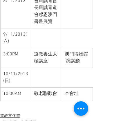
8/11/2013
會唐誠青會
長唐誠青道
會感恩澳門
書畫展覽
9/11/2013(
六)
3:00PM
道教養生太
澳門博物館 
極講座
 演講廳
10/11/2013
(日)
10:00AM
敬老聯歡會
本會址
道教文化節
《道德經》推廣活動