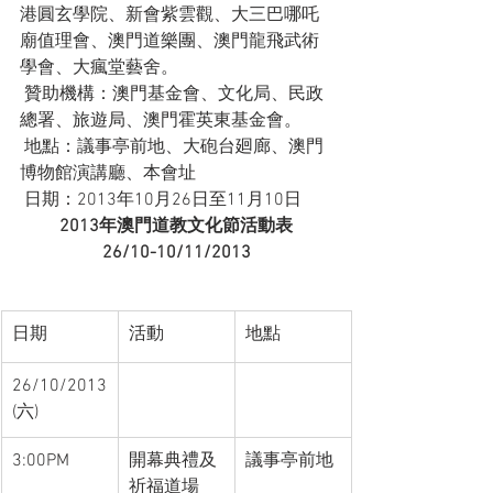
港圓玄學院、新會紫雲觀、大三巴哪吒
廟值理會、澳門道樂團、澳門龍飛武術
學會、大瘋堂藝舍。
 贊助機構：澳門基金會、文化局、民政
總署、旅遊局、澳門霍英東基金會。
 地點：議事亭前地、大砲台廻廊、澳門
博物館演講廳、本會址
 日期：2013年10月26日至11月10日
2013
年澳門道教文化節活動表
26/10-10/11/2013
日期
活動
地點
26/10/2013
(六)
3:00PM
開幕典禮及
議事亭前地
祈福道場