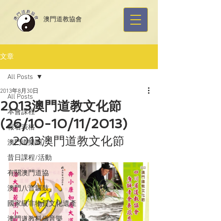
​澳門道教協會
文章
All Posts
2013年8月30日
All Posts
2013澳門道教文化節
本會課程
(26/10-10/11/2013)
報名表格
 2013澳門道教文化節
澳門道樂團
昔日課程/活動
有關澳門道協
澳門八音鑼鼓
國家級非物質文化遺產
澳門道教科儀音樂