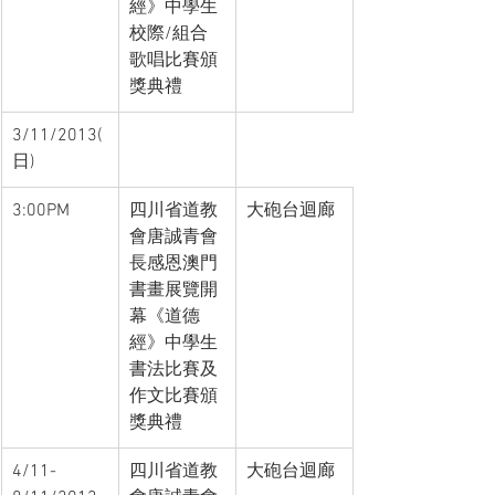
經》中學生
校際/組合  
歌唱比賽頒
獎典禮
3/11/2013(
日)
3:00PM
四川省道教
大砲台迴廊
會唐誠青會
長感恩澳門
書畫展覽開
幕《道德
經》中學生
書法比賽及
作文比賽頒
獎典禮
4/11-
四川省道教
大砲台迴廊