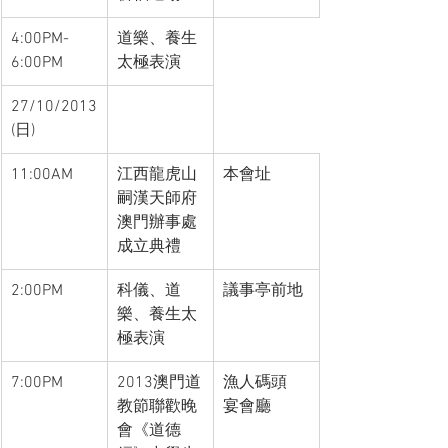
4:00PM-
道樂、養生
6:00PM
太極表演
27/10/2013
(日)
11:00AM
江西龍虎山
本會址
嗣漢天師府
澳門辦事處
成立典禮
2:00PM
科儀、道
議事亭前地
樂、養生太
極表演
7:00PM
2013澳門道
漁人碼頭
教節聯歡晚
宴會廳
會《道德