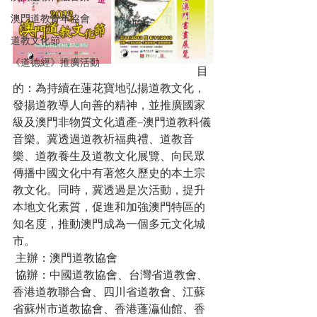
澳門道教青年協會
道教文化節
《道德經》推廣活動
                                                                 目
的：為持續在蓮花寶地弘揚道教文化，
發揚道教導人向善的精神，並推廣國家
級及澳門非物質文化遺產–澳門道教科儀
音樂。冀透過道教祈福典禮、道教音
樂、道教養生及道教文化展覽、向民眾
傳播中國文化中有著悠久歷史的本土宗
教文化。同時，冀透過是次活動，提升
本地文化素質，促進和加強澳門特區的
知名度，推動澳門成為一個多元文化城
市。
 主辦：澳門道教協會
 協辦：中國道教協會、台灣省道教會、
香港道教聯合會、四川省道教會、江蘇
省蘇州市道教協會、香港蓬灜仙館、香