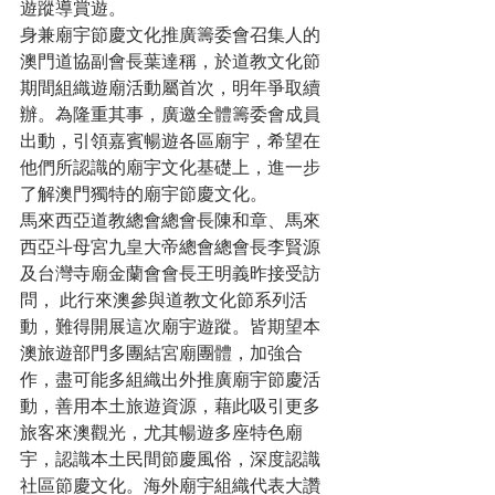
遊蹤導賞遊。
身兼廟宇節慶文化推廣籌委會召集人的
澳門道協副會長葉達稱，於道教文化節
期間組織遊廟活動屬首次，明年爭取續
辦。為隆重其事，廣邀全體籌委會成員
出動，引領嘉賓暢遊各區廟宇，希望在
他們所認識的廟宇文化基礎上，進一步
了解澳門獨特的廟宇節慶文化。
馬來西亞道教總會總會長陳和章、馬來
西亞斗母宮九皇大帝總會總會長李賢源
及台灣寺廟金蘭會會長王明義昨接受訪
問， 此行來澳參與道教文化節系列活
動，難得開展這次廟宇遊蹤。皆期望本
澳旅遊部門多團結宮廟團體，加強合
作，盡可能多組織出外推廣廟宇節慶活
動，善用本土旅遊資源，藉此吸引更多
旅客來澳觀光，尤其暢遊多座特色廟
宇，認識本土民間節慶風俗，深度認識
社區節慶文化。海外廟宇組織代表大讚