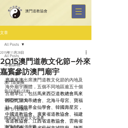
​澳門道教協會
文章
All Posts
2015年11月28日
All Posts
2015澳門道教文化節–外來
本會課程
嘉賓參訪澳門廟宇
報名表格
應邀來澳出席澳門道教文化節的內地及
澳門道樂團
海外廟宇團體，五個不同地區逾五十個
昔日課程/活動
宮廟單位，包括
馬來西亞道教總會
馬來
有關澳門道協
西亞九皇大帝總會、
北海斗母宮、
寶福
社，
韓國世界金仙學會、
韓國壽星宮，
澳門八音鑼鼓
中國道教協會、
廣東省道教協會、
福建
國家級非物質文化遺產
省道教協會、
江西省道教協會、
雲南省
澳門道教科儀音樂