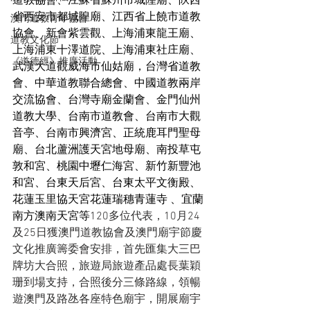
道教協會、
江蘇省蘇州市城隍廟、
陝西
省西安市都城隍廟、
江西省上饒市道教
澳門道教青年協會
協會、
新會紫雲觀、
上海浦東龍王廟、
道教文化節
上海浦東十澤道院、
上海浦東社庄廟、
《道德經》推廣活動
武漢大道觀
威海市仙姑廟，
台灣省道教
會、
中華道教聯合總會、
中國道教兩岸
交流協會、
台灣寺廟金蘭會、
金門仙州
道教大學、
台南市道教會、
台南市大觀
音亭、
台南市興濟宮、
正統鹿耳門聖母
廟、
台北蘆洲護天宮地母廟、
南投草屯
敦和宮、
桃園中壢仁海宮、
新竹新豐池
和宮、
台東天后宮、
台東太平文衡殿、
花蓮玉里協天宮
花蓮瑞穗青蓮寺
 、
宜蘭
南方澳南天宮等
120多位代表，10月24
及25日獲澳門道教協會及澳門廟宇節慶
文化推廣籌委會安排，首先匯集大三巴
牌坊大合照，旅遊局旅遊產品處長葉穎
珊到場支持，合照後分三條路線，領暢
遊澳門及路氹各座特色廟宇，開展廟宇