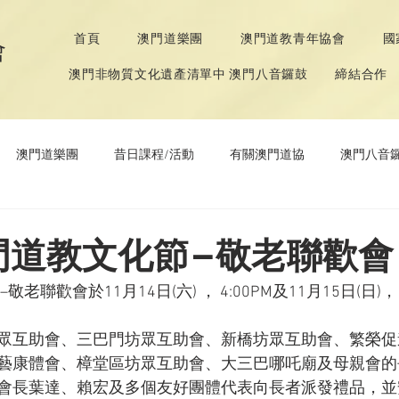
首頁
澳門道樂團
澳門道教青年協會
國
會
澳門非物質文化遺產清單中 澳門八音鑼鼓
締結合作
澳門道樂團
昔日課程/活動
有關澳門道協
澳門八音
年協會
道教文化節
《道德經》推廣活動
澳門道教文化節–敬老聯歡會
老聯歡會於11月14日(六) ， 4:00PM及11月15日(日)，  
眾互助會、三巴門坊眾互助會、新橋坊眾互助會、繁榮促
藝康體會、樟堂區坊眾互助會、大三巴哪吒廟及母親會的長
會長葉達、賴宏及多個友好團體代表向長者派發禮品，並