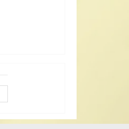
25澳門道教文化節聯歡晚
澳門道協、澳大利亞道協
典禮成功舉行