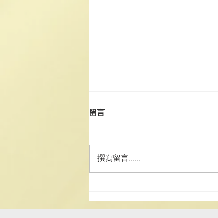
留言
撰寫留言......
澳道協團赴湘參訪學習 深化道
務交流 厚植文化家國情懷