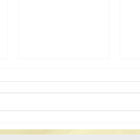
2026年道教科儀音樂學習班
20
現正招生
會及
結盟