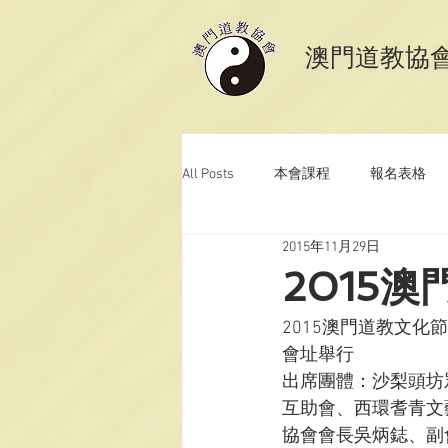
​澳門道教協
All Posts
本會課程
報名表格
2015年11月29日
澳門道教科儀音樂
澳門道教青
2015
2015澳門道教文化節–敬
會址舉行
出席團體：沙梨頭坊
互助會、西環耆青文
協會會長吳炳鋕、副