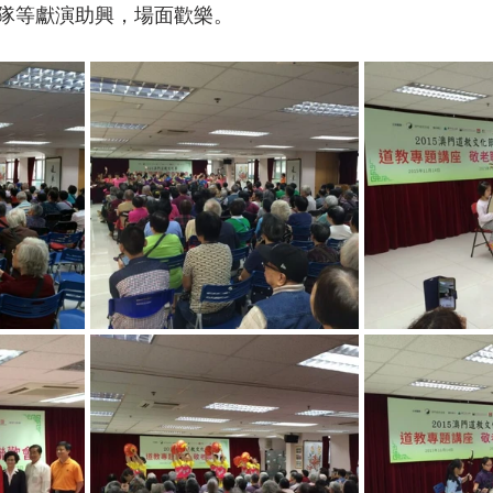
隊等獻演助興，場面歡樂。