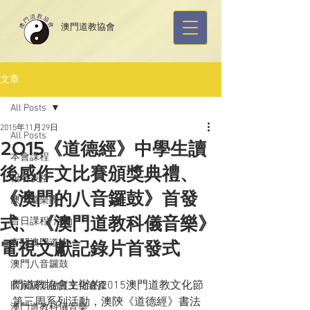
​澳門道教協會
文章
All Posts
2015年11月29日
All Posts
2015《道德經》中學生讀
本會課程
後感作文比賽頒獎典禮、
報名表格
《澳門的八音鑼鼓》首發
澳門道樂團
式、《澳門道教科儀音樂》
昔日課程/活動
有關澳門道協
電視文獻記錄片首發式
澳門八音鑼鼓
門道教協會主辦的2015
澳門道教文化節
國家級非物質文化遺產
第三周系列活動，澳陝《道德經》書法
澳門道教科儀音樂