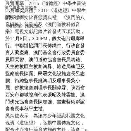
展覽開幕、2015《道德經》中學生書法
澳門道教青年協會
比賽頒獎典禮、2015《道德經》中學生
道教文化節
讀後感作文比賽頒獎典禮、《澳門的八
音鑼鼓》首發式及《澳門道教科儀音
《道德經》推廣活動
樂》電視文獻記錄片首發式五項活動，
於
11
月
8
日，
3:00PM，假
大砲台迴廊舉
行。中聯辦協調部長傅鐵生、行政會發
言人梁慶庭、澳門基金會行政委員會委
員區榮智、澳門道教協會會長吳炳鋕、
天主教教區主教黎鴻昇、旅遊局執照及
監察廳長陳露、民署文化設施處長呂志
鵬、街總監事長姚鴻明及理事長吳小
麗、佛教總會副理事長關偉霖、陝西省
西安市都城隍廟代表張昭及陳雲龍、澳
門佛光協會會長陳志強、書畫藝術聯誼
會會長李秋平主禮。
吳炳鋕表示，為讓青少年認識我國文化
瑰寶《道德經》，弘揚中國傳統文化，
配合政府推行德育的施政方針，該會二○