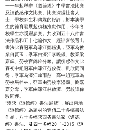
一一年起舉辦《道德經》中學書法比賽
及讀後感作文比賽。比賽深獲社會人
士、學校師生和傳媒的好評，對本澳學
生的德育發展起積極推動作用，今年各
校學生亦踴躍參賽。共收到五十八件書
法作品和五十七篇作文，經評審後選出
書法比賽冠軍為濠江鄒鈺淇，亞軍為教
業何賢玉，季軍由濠江李曉儀、教業梁
嘉輝、勞校官錦鈴分奪。讀後感作文比
賽初中組冠軍由濠江范俊傑、劉欣雨同
得，季軍為濠江賴雨彤；高中組冠軍為
勞校馬梓林，亞軍由勞校李瀅穎、劉嘉
嘉分奪，季軍由濠江林啟濠、勞校譚偉
駿同獲。
“澳陝《道德經》書法展覽”，展出兩地
《道德經》為題材的壹佰二十多幅書法
作品，八十多幅
陝西省書法家
《道德
經》書法
、及四十多幅
2011-2015
《道