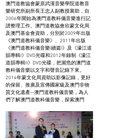
澳門道教協會蒙原武漢音樂學院道教音
樂研究所副所長王忠人副教授襄助，自
2006
年開始為澳門道教科儀音樂進行記
譜整理工作。澳門道教協會欣蒙
文化局
及澳門基金會資助，分別於
2009
年出版
《澳門道教科儀音樂》、
2011
年出版
《澳門道教科儀音樂
(
續篇
)
》及《濠江道
韻專輯
I
》
DVD
光碟和
2012
年錄制《濠江
道韻專輯
II
》
DVD
光碟，把瀕危的澳門道
教科儀音樂以文字和聲音記錄下來。
2014
年蒙文化局資助以影像記錄，更好
的保留、推廣及宣傳國家級及澳門非物
質文化遺產
—
澳門道教科儀音樂，為人
們了解澳門道教科儀音樂，探索澳門