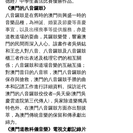
德經》中學生書法比賽優勝作品。
《澳門的八音鑼鼓》
八音鑼鼓是在舊時
的
澳門街興盛一時的
音樂品種，
為神誕、婚宴及節慶等喜慶
事宜，以及出殯喪事等提供服務，
亦是
道教道場的耍曲，其鑼鼓樂聲，響遍澳
門的民間而深入人心。
該書作者吳炳鋕
和王忠人對八音、八音鑼鼓及八音鑼鼓
櫃三者作出表述及梳理它們的相互關
係；八音鑼鼓和道場音樂的互融互攝；
對澳門昔日的八音班，澳門八音鑼鼓的
保存與搶救，澳門的八音鑼鼓手謄的曲
本和記譜工作進行詳細資料。採訪近代
澳門的八音鑼鼓佼佼者
─
吳天燊
(
澳門吳
慶雲道院第三代傳人
)
，
吳家除道樂獨具
特色外。在澳門八音鑼鼓方面亦出類拔
萃，為澳門傳統音樂的保留和傳承獻出
綿力。
《澳門道教科儀音樂》電視文獻記錄片