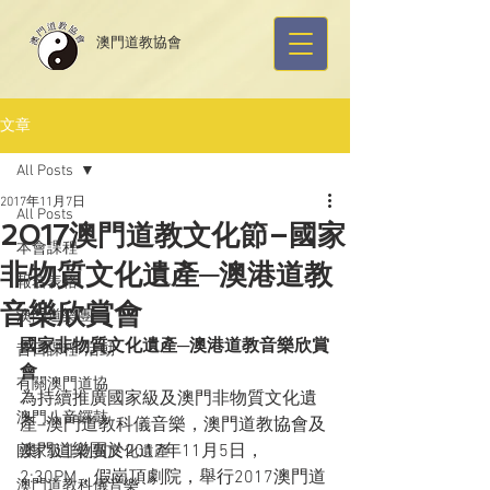
​澳門道教協會
文章
All Posts
2017年11月7日
All Posts
2017澳門道教文化節–國家
本會課程
非物質文化遺產─澳港道教
報名表格
音樂欣賞會
澳門道樂團
國家非物質文化遺產─澳港道教音樂欣賞
昔日課程/活動
會
有關澳門道協
為持續推廣國家級及澳門非物質文化遺
澳門八音鑼鼓
產–澳門道教科儀音樂，澳門道教協會及
澳門道樂團於2017年11月5日，
國家級非物質文化遺產
2:30PM，假崗頂劇院，舉行2017澳門道
澳門道教科儀音樂