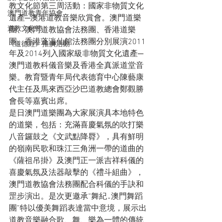
教文化節第三周活動：國家非物質文化
澳門道教青年協會
遺產─澳港道教音樂欣賞會。澳門道樂
道教文化節
團、澳門道教協會法務團、香港道樂
團、香港蓬灜仙館法務團分別展演2011
《道德經》推廣活動
年及2014列入國家級非物質文化遺產─
澳門道教科儀音樂及香港全真派道堂音
樂。教育暨青年局代表德育中心陳藝康
代主任及馬來西亞沙巴道教總會鄭觀勝
會長等嘉賓出席。
是日澳門道樂團為大家展演具本地特色
的道樂，包括：充滿喜慶氣氛的吹打樂
八音鑼鼓之《文武點降脣》，具有鮮明
的嶺南民歌和珠江三角洲一帶的道曲的
《薩祖吊掛》及澳門正一派吉祥科儀的
喜慶氣氛及法器敲擊的《禮斗組曲》，
澳門道教協會法務團配合科儀的手訣和
罡步演出。是次更邀承“舞紀․澳門舞蹈
團”特以優美舞蹈表達當中意境，展示出
道教音樂融合歌、舞、樂為一體的傳統