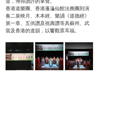
道，博得讚許的掌聲。
香港道樂團、香港蓬灜仙館法務團則演
奏二泉映月、木本經、樂誦《道德經》
第一章、五供讚及祝壽讚等具蘇州、武
當及香港的道韻，以饗觀眾耳福。