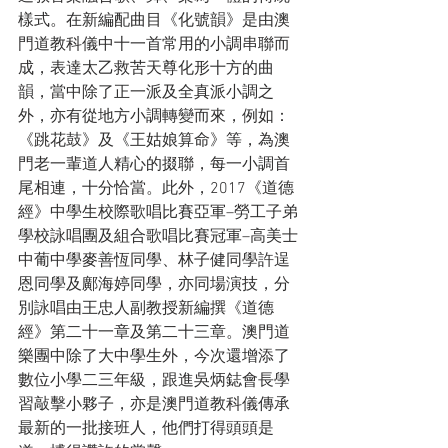
樣式。在新編配曲目《化號韻》是由澳
門道教科儀中十一首常用的小調串聯而
成，表達太乙救苦天尊化形十方的曲
韻，當中除了正一派及全真派小調之
外，亦有從地方小調轉變而來，例如：
《跳花鼓》及《王姑娘算命》等，為澳
門老一輩道人精心的掇聯，每一小調首
尾相連，十分恰當。此外，2017《道德
經》中學生校際歌唱比賽亞軍–勞工子弟
學校詠唱團及組合歌唱比賽冠軍–高美士
中葡中學麥善恆同學、林子健同學許逞
恩同學及鄺海婷同學，亦同場演技，分
別詠唱由王忠人副教授新編撰《道德
經》第二十一章及第二十三章。澳門道
樂團中除了大中學生外，今次還增添了
數位小學二三年級，跟進吳炳鋕會長學
習敲擊小夥子，亦是澳門道教科儀傳承
最新的一批接班人，他們打得頭頭是