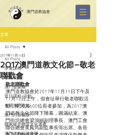
​澳門道教協會
文章
All Posts
2017年11月14日
All Posts
2017澳門道教文化節–敬老
本會課程
聯歡會
報名表格
敬老聯歡會
澳門道樂團
澳門道教協會於2017年11月11日下午及
昔日課程/活動
11月12日上午，假會址舉行敬老聯歡活
有關澳門道協
動，兩天共600位長者參加，為2017澳
門道教文化節降下陲幕，圓滿結束。澳
澳門八音鑼鼓
門街坊總會梁鴻細副理事長、澳門工會
國家級非物質文化遺產
聯合總會黃鳳筠副監事長等出席。各長
澳門道教科儀音樂