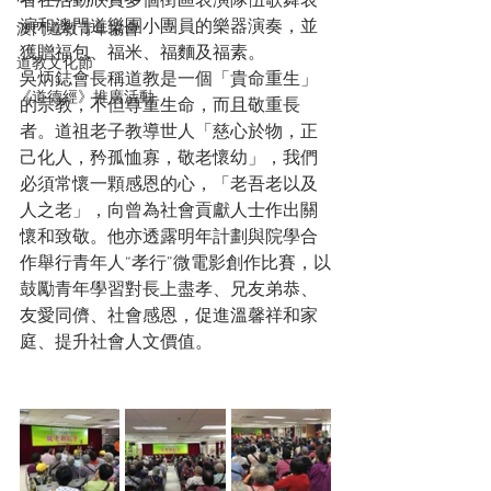
者在活動欣賞多個街區表演隊伍歌舞表
演和澳門道樂團小團員的樂器演奏，並
澳門道教青年協會
獲贈福包、福米、福麵及福素。
道教文化節
吳炳鋕會長稱道教是一個「貴命重生」
《道德經》推廣活動
的宗教，不但尊重生命，而且敬重長
者。道祖老子教導世人「慈心於物，正
己化人，矜孤恤寡，敬老懷幼」，我們
必須常懷一顆感恩的心，「老吾老以及
人之老」，向曾為社會貢獻人士作出關
懷和致敬。他亦透露明年計劃與院學合
作舉行青年人“孝行”微電影創作比賽，以
鼓勵青年學習對長上盡孝、兄友弟恭、
友愛同儕、社會感恩，促進溫馨祥和家
庭、提升社會人文價值。