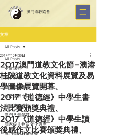
​澳門道教協會
文章
All Posts
2017年10月30日
All Posts
2017澳門道教文化節–澳港
本會課程
桂陝道教文化資料展覽及易
報名表格
學圖像展覽開幕、
澳門道樂團
2017《道德經》中學生書
昔日課程/活動
有關澳門道協
法比賽頒獎典禮、
澳門八音鑼鼓
2017《道德經》中學生讀
國家級非物質文化遺產
後感作文比賽頒獎典禮、
澳門道教科儀音樂