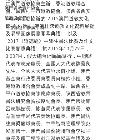
由澳門道教協會主辦，香港道教聯合
澳門道教青年協會
會、廣西桂平市道教協會、陝西省西安
道教文化節
市都城隍廟協辦的“2017澳門道教文化
節”系列活動“澳港桂陝道教文化資料展覽
《道德經》推廣活動
及易學圖像展覽開幕典禮”，以及
“2017《道德經》中學生書法比賽及作文
比賽頒獎典禮”，於2017年10月29日，
3:00PM，假大砲台廻廊廊舉行，中聯辦
代表布志光處長、全國人大代表劉藝良
先生、全國人大代表容永茵小姐、澳門
基金會行政委員會委員何桂鈴小姐、香
港道教聯合會黃成益副主席、廣西省桂
平市道教協會陳應偉會長、陝西省教育
書法研究會賀禎厚副會長、澳門博物館
呂志鵬館長、旅遊局代表陳露廳長、教
育暨青年局代表黃逸恆處長、澳門街坊
總會梁慶球會長、中華智慧管理學院彭
泓基博士、澳門書畫藝術聯誼會李秋平
會長及理工學院戴定澄教授等主禮及為