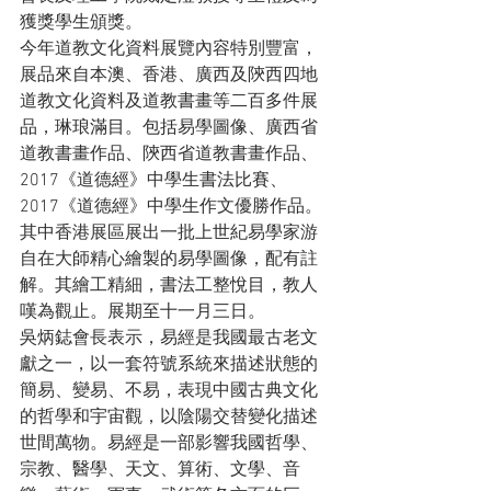
獲獎學生頒獎。
今年道教文化資料展覽內容特別豐富，
展品來自本澳、香港、廣西及陝西四地
道教文化資料及道教書畫等二百多件展
品，琳琅滿目。包括易學圖像、廣西省
道教書畫作品、陝西省道教書畫作品、
2017《道德經》中學生書法比賽、
2017《道德經》中學生作文優勝作品。
其中香港展區展出一批上世紀易學家游
自在大師精心繪製的易學圖像，配有註
解。其繪工精細，書法工整悅目，教人
嘆為觀止。展期至十一月三日。
吳炳鋕會長表示，易經是我國最古老文
獻之一，以一套符號系統來描述狀態的
簡易、變易、不易，表現中國古典文化
的哲學和宇宙觀，以陰陽交替變化描述
世間萬物。易經是一部影響我國哲學、
宗教、醫學、天文、算術、文學、音