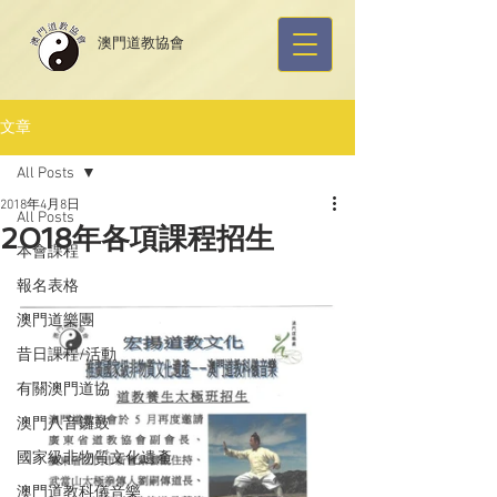
​澳門道教協會
文章
All Posts
2018年4月8日
All Posts
2018年各項課程招生
本會課程
報名表格
澳門道樂團
昔日課程/活動
有關澳門道協
澳門八音鑼鼓
國家級非物質文化遺產
澳門道教科儀音樂