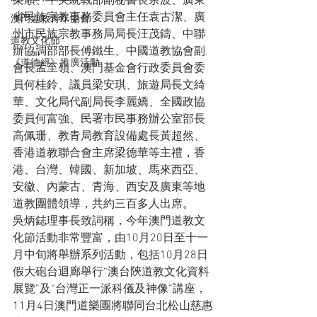
榮順、中央統戰部副秘書長余波、廣東
省民族宗教事務委員會主任袁古潔、廣
澳門道教青年協會
州市民族宗教事務局局長汪茂鑄、中聯
道教文化節
辦協調部部長傅鐵生、中國道教協會副
《道德經》推廣活動
會長孟至嶺、澳門基金會行政委員會委
員何桂鈴、議員梁安琪、旅遊局長文綺
華、文化局代副局長李麗嬌、全國政協
委員何富強、民署巿民事務辦公室部長
高佩珊、教青局教育設備處長黃超然、
香港道教聯合會主席梁德華等主禮，香
港、台灣、韓國、新加坡、馬來西亞、
安徽、內蒙古、青海、西安及廣東等地
道教團體領導，共約三百多人出席。
吳炳鋕理事長致詞稱，今年澳門道教文
化節活動非常豐富，由10月20日至十一
月中旬將舉辦系列活動，包括10月28日
假大砲台迴廊舉行“澳台陝道教文化資料
展覽”及“台灣正一派科儀及神像”講座，
11月4日澳門道樂團將聯同台北松山慈惠