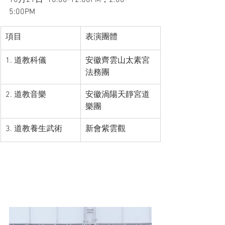
10月21日  10:00-12:00PM，2:00-
5:00PM
項目
表演團體
1. 道教科儀
安徽齊雲山太素宮
法務團
2. 道教音樂
安徽渦陽天靜宮道
樂團
3. 道教養生武術
新會紫雲觀