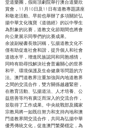
堂道樂團，假崗頂劇院舉行澳台道樂欣
賞會，11月10日及11日有道教專題講座
和敬老活動。早前也舉辦了多項關於弘
揚中華文化瑰寶《道德經》的以中學生
為對象的比賽，道教文化節期間也將會
向公衆展示同學們的比賽成果。
余波副秘書長致詞稱，弘揚道教文化不
僅有助促進社會和諧，提升個人和社會
道德水平，增進民族認同和同胞感情，
同時有助尋找解決社會普遍關心的世界
和平、環境保護及生命健康等問題的方
法。澳門道教界注重加強與內地道教界
之間的交流合作，雙方關係越趨緊密，
在教育活動、弘揚道法、人才培養、公
益慈善等均有廣泛而深入的交流合作，
並取得了工作成果。中央統戰部及國家
宗教局將一如既往努力和支持內地和澳
門道教界間交流合作，共同為弘揚中華
優秀傳統文化，促進澳門繁榮穩定，為