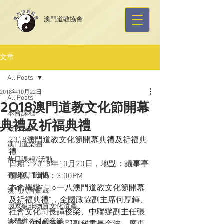
​澳門道教協會
文章
All Posts
2018年10月22日
All Posts
2018澳門道教文化節開幕
本會課程
典禮及祈福典禮
報名表格
2018澳門道教文化節開幕典禮及祈福典
澳門道樂團
禮
昔日課程/活動
日期：2018年10月20日，地點：議事亭
有關澳門道協
前地，時間：3:00PM
本會舉辦“二○一八澳門道教文化節開幕
澳門八音鑼鼓
及祈福典禮”，全國政協副主席何厚鏵、
國家級非物質文化遺產
社會文化司長譚俊榮、中聯辦副主任張
澳門道教科儀音樂