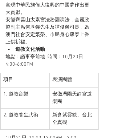
實現中華民族偉大復興的中國夢作出更
大貢獻。
安徽齊雲山太素宮法務團演法，全國政
協副主席何厚鏵先生及譚俊榮司長，為
澳門社會安定繁榮、市民身心康泰上香
上供祈福。
道教文化活動
地點：議事亭前地  時間：10月20日  
4:00-6:00PM
項目
表演團體
1. 道教音樂
安徽渦陽天靜宮道
樂團
2. 道教養生武術
新會紫雲觀、台北
全真觀