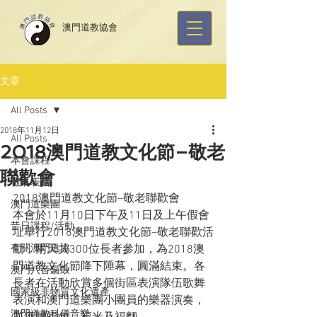
​澳門道教協會
文章
All Posts
2018年11月12日
All Posts
2018澳門道教文化節–敬老
本會課程
聯歡會
報名表格
2018澳門道教文化節–敬老聯歡會
澳門道樂團
本會於11月10日下午及11日及上午假會
昔日課程/活動
址舉行2018澳門道教文化節–敬老聯歡活
有關澳門道協
動，兩天共300位長者參加，為2018澳
門道教文化節降下陲幕，圓滿結束。各
澳門八音鑼鼓
長者在活動欣賞多個街區表演隊伍歌舞
國家級非物質文化遺產
表演和澳門道樂團小團員的樂器演奏，
澳門道教科儀音樂