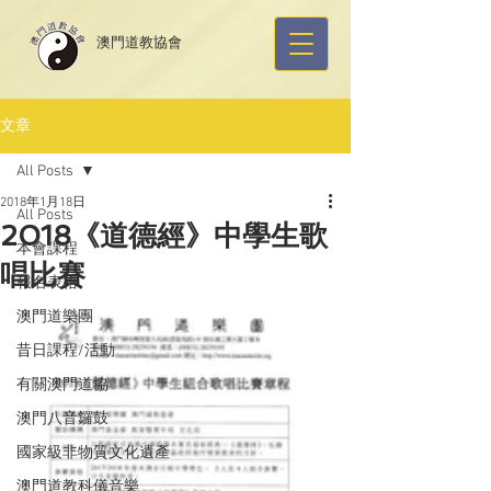
​澳門道教協會
文章
All Posts
2018年1月18日
All Posts
2018《道德經》中學生歌
本會課程
唱比賽
報名表格
澳門道樂團
昔日課程/活動
有關澳門道協
澳門八音鑼鼓
國家級非物質文化遺產
澳門道教科儀音樂