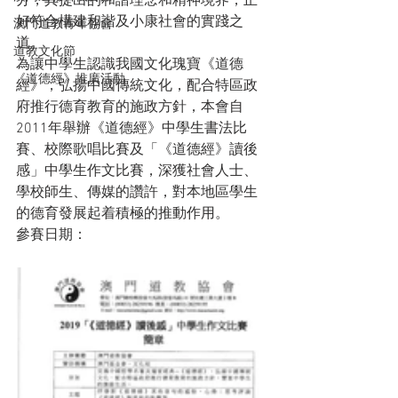
分，其提出的和諧理念和精神境界，正
好符合構建和諧及小康社會的實踐之
澳門道教青年協會
道。
道教文化節
為讓中學生認識我國文化瑰寶《道德
《道德經》推廣活動
經》，弘揚中國傳統文化，配合特區政
府推行德育教育的施政方針，本會自
2011年舉辦《道德經》中學生書法比
賽、校際歌唱比賽及「《道德經》讀後
感」中學生作文比賽，深獲社會人士、
學校師生、傳媒的讚許，對本地區學生
的德育發展起着積極的推動作用。
參賽日期：