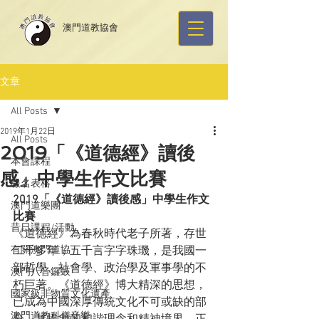
​澳門道教協會
文章
All Posts
2019年1月22日
All Posts
2019「《道德經》讀後
本會課程
感」中學生作文比賽
報名表格
2019
「《道德經》讀後感」中學生作文
澳門道樂團
比賽
昔日課程/活動
《道德經》為春秋時代老子所著，存世
有關澳門道協
二千多年，五千言字字珠璣，是我國一
部哲學、社會學、政治學及軍事學的不
澳門八音鑼鼓
朽巨著。《道德經》博大精深的思想，
國家級非物質文化遺產
已成為中國深厚傳統文化不可或缺的部
澳門道教科儀音樂