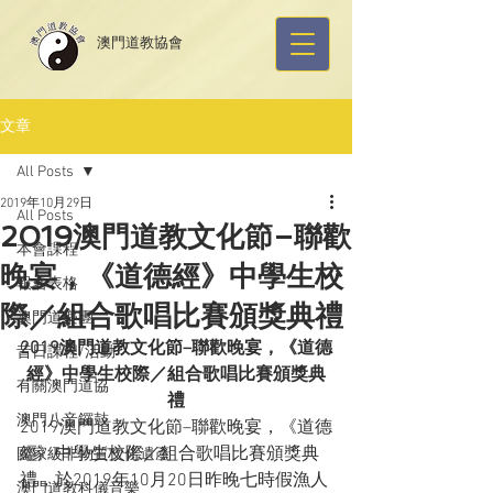
​澳門道教協會
文章
All Posts
2019年10月29日
All Posts
2019澳門道教文化節–聯歡
本會課程
晚宴，《道德經》中學生校
報名表格
際／組合歌唱比賽頒獎典禮
澳門道樂團
2019澳門道教文化節–聯歡晚宴，《道德
昔日課程/活動
經》中學生校際／組合歌唱比賽頒獎典
有關澳門道協
禮
澳門八音鑼鼓
2019澳門道教文化節–聯歡晚宴，《道德
經》中學生校際／組合歌唱比賽頒獎典
國家級非物質文化遺產
禮，於2019年10月20日昨晚七時假漁人
澳門道教科儀音樂