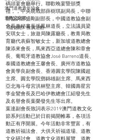
碼頭宴會廳舉行。聯歡晚宴暨頒獎
澳門道教青年協會
禮，，中央統戰部薛樹琪副局長，中聯
道教文化節
辦協調部盛剛副部長，中國道教協會副
會長兼秘書長張鳳林道長，立法議員梁
《道德經》推廣活動
安琪女士，旅遊局陳露廳長，教青局教
育廳代表蘇智敏女士，新加坡道教總會
陳添來會長，馬來西亞道總會陳和章會
長、葡萄牙道教協會José Barreno道長、
泰國道教總會王馨會長、廣州市道教協
會黃學良副會長、香港圓玄學院陳國超
主席、圓玄學院鄧錦雄副主席、馬來西
亞北海斗母宮洪林堅主席、韓國壽星宮
李金鸞會長及巴哈伊教總會江紹發先生
及名譽會長葉榮發先生等出席。
葉達副會長致詞表示2019澳門道教文化
節系列活動已於日前揭開帷幕，各項活
動正有序開展。今年活動非常豐富，有
道教祈福法會、大供天祈福道場、道教
文化研討會、道教文化資料展覽、道教