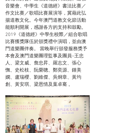
音樂會、中學生《道德經》書法比賽／
作文比賽／歌唱比賽展演等，冀藉此弘
揚道教文化。今年澳門道教文化節活動
能順利開展，感謝各方的支持和鼓勵。
2019《道德經》中學生校際／組合歌唱
比賽獲獎隊伍於頒獎禮中演唱，並由澳
門道樂團伴奏。 當晚舉行頒發服務獎予
本會及澳門道樂團理監事及團員–王忠
人、梁文威、詹忠昇、羅志文、張心
憮、史松枝、阮榮聰、鄭奕源、鍾美
嫻、盧瑞櫻、劉維傑、吳烱章、黃均
創、黃安琪、梁恩情及葉卓騫 。