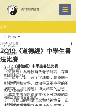
​澳門道教協會
文章
All Posts
2019年1月22日
All Posts
2019《道德經》中學生書
本會課程
法比賽
報名表格
2019《道德經》中學生書法比賽
澳門道樂團
《道德經》為春秋時代老子所著，存世
昔日課程/活動
二千多年，五千言字字珠璣，是我國一
有關澳門道協
部哲學、社會學、政治學及軍事學的不
朽巨著。《道德經》博大精深的思想，
澳門八音鑼鼓
已成為中國深厚傳統文化不可或缺的部
國家級非物質文化遺產
分，其提出的和諧理念和精神境界，正
澳門道教科儀音樂