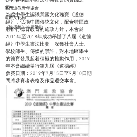
好符合構建和諧及小康社會的實踐之
道。
澳門道教青年協會
為讓中學生認識我國文化瑰寶《道德
道教文化節
經》，弘揚中國傳統文化，配合特區政
《道德經》推廣活動
府推行德育教育的施政方針，本會於
2011年至2018年成功舉辦了八屆《道德
經》中學生書法比賽，深獲社會人士、
學校師生、傳媒的讚許，對本地區學生
的德育發展起着積極的推動作用，2019
年本會繼續舉行第九屆《道德經》
參賽日期：2019年7月15日至9月10日期
間將參賽者表格及作品遞交本會。