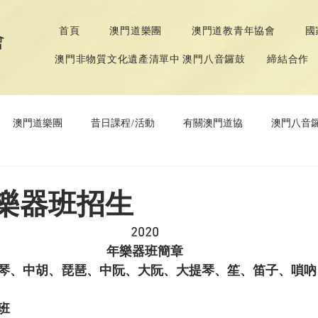
首頁
澳門道樂團
澳門道教青年協會
國
會
澳門非物質文化遺產清單中 澳門八音鑼鼓
締結合作
澳門道樂團
昔日課程/活動
有關澳門道協
澳門八音
年協會
道教文化節
《道德經》推廣活動
年樂器班招生
2020
年
樂器班簡章
琴、中胡、琵琶、中阮、大阮、大提琴、笙、笛子、嗩吶
班