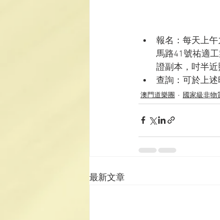
報名：每天上午
馬路41號祐適工
證副本，吋半近
查詢：可於上述時
澳門道樂團
國家級非物
最新文章