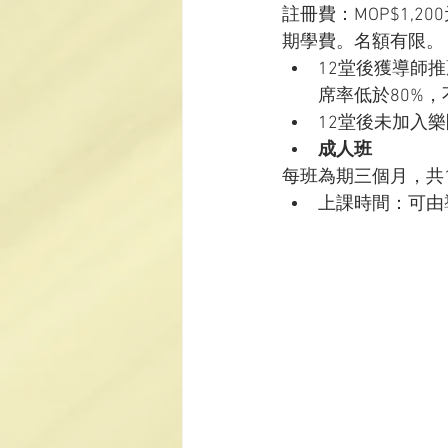
註冊費：MOP$1,
期學費。名額有限。
12堂後獲導師
席率低於80%，
12堂後未加入
成人班
每班為期三個月，共1
上課時間：可由