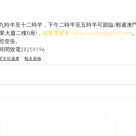
九時半至十二時半，下午二時半至五時半可親臨/郵遞澳門
業大廈二樓B座)，
或發電郵至macaotaoistac@gmail.com
照壹張。
間致電28259196
質文化遺產
報名表格