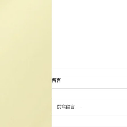
留言
撰寫留言......
澳道協團赴湘參訪學習 深化道