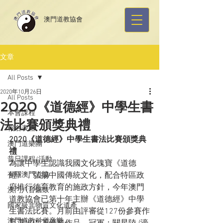
​澳門道教協會
文章
All Posts
2020年10月26日
All Posts
2020《道德經》中學生書
本會課程
法比賽頒獎典禮
報名表格
2020《道德經》中學生書法比賽頒獎典
澳門道樂團
禮
昔日課程/活動
為讓中學生認識我國文化瑰寶《道德
有關澳門道協
經》，弘揚中國傳統文化，配合特區政
府推行德育教育的施政方針，今年澳門
澳門八音鑼鼓
道教協會已第十年主辦《道德經》中學
國家級非物質文化遺產
生書法比賽。月前由評審從127份參賽作
澳門道教科儀音樂