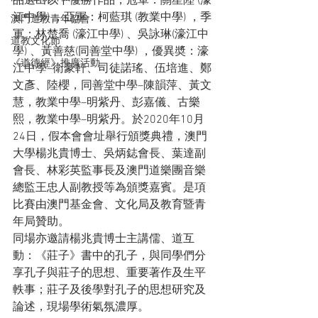
品選出以下優勝作品，冠軍：關星陸 (濠
江中學) ，亞軍：柯藍琪 (教業中學) ，季
澳門道教青年協會
軍：林楚喬 (濠江中學) 、吳詠琳(濠江中
道教文化節
學) 、黃善慈(同善堂中學) ，優異奬：濠
《道德經》推廣活動
江中學–衛豪軒、司徒諾瑤、伍培進、鄭
文彥、陸櫻，同善堂中學–陳韻萍、黃文
慧，教業中學–明紫丹、彭嘉儀、古樂
熙，教業中學–明紫丹。於2020年10月
24日，假本會會址舉行頒獎典禮，澳門
大學楊兆貴博士、吳炳鋕會長、葉達副
會長、林彩英監事長及澳門道樂團音樂
總監王忠人副教授等為頒獎嘉賓。是項
比賽由澳門基金會、文化局及教育暨青
年局贊助。
同場亦邀請楊兆貴博士主講儒、道互
動：《莊子》書中的孔子，與同學們分
享孔子與莊子的思想、重要著作及生平
軼事；莊子及後學對孔子的思想研究及
論述，現場學術氣氛濃厚。