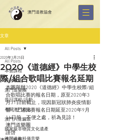
​澳門道教協會
文章
All Posts
2020年3月25日
All Posts
2020《道德經》中學生校
本會課程
際/組合歌唱比賽報名延期
報名表格
本團舉辦2020《道德經》中學生校際/組
澳門道樂團
合歌唱比賽的報名日期，原至2020年3
昔日課程/活動
月31日前截止，現因新冠狀肺炎疫情影
有關澳門道協
響，上述比賽報名日期延至2020年9月
16日前，不便之處，祈為見諒！
澳門八音鑼鼓
澳門道樂團
國家級非物質文化遺產
謹啓
澳門道教科儀音樂