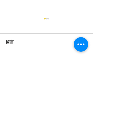
留言
撰寫留言......
國家級非物質文化遺產 道
澳道協完成《中
教科儀音樂 澳浙道樂欣賞
藏》—澳門篇
會
會址
澳門罅些喇提督大馬路(提督馬路) 41號祐適工