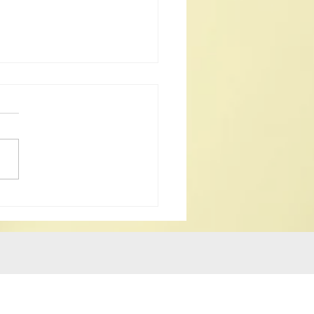
25青年人《道德經》歌曲
比賽章程