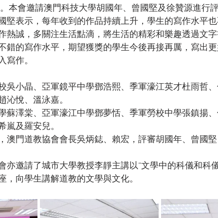
9份。本會邀請澳門科技大學胡國年、曾國堅及徐贊源進行
國堅表示，每年收到的作品持續上升，學生的寫作水平也
作熱誠，多關注生活點滴，將生活的精彩和樂趣透過文字
不錯的寫作水平，期望獲獎的學生今後再接再厲，寫出更
入寫作。
校吳小晶、亞軍鏡平中學鄧浩熙、季軍濠江英才杜雨哲、
趙沁悅、溫泳嘉。
學蘇澤棠、亞軍濠江中學鄧夢恬、季軍勞校中學張鎮揚、
希嵐及羅安兒。
，澳門道教協會會長吳炳鋕、賴宏，評審胡國年、曾國堅
會亦邀請了城市大學教授李靜主講以“文學中的科儀和科儀
座，向學生講解道教的文學與文化。