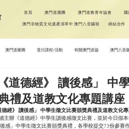
首頁
澳門道樂團
澳門道教青年協會
國
會
澳門非物質文化遺產清單中 澳門八音鑼鼓
締結合作
澳門道樂團
昔日課程/活動
有關澳門道協
澳門八音
年協會
道教文化節
《道德經》推廣活動
「 《道德經》 讀後感」 中
典禮及道教文化專題講座
 《道德經》 讀後感」 中學生徵文比賽頒獎典禮及道教文化
續主辦《道德經》中學生讀後感徵文比賽，並於今日假本
》讀後感」中學生徵文比賽頒獎典禮，各學校提交73份參賽