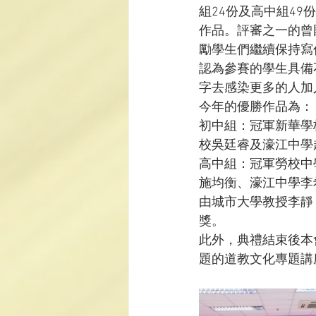
組24份及高中組4
作品。評審之一的曾
勵學生們繼續保持寫
認為參賽的學生具備
字去感染更多的人加
今年的優勝作品為：
初中組：冠軍新華學
校吳廷睿及濠江中學
高中組：冠軍勞校中
施均衡、濠江中學李
由城市大學教授李靜
獎。
此外，典禮結束後本
題的道教文化專題講