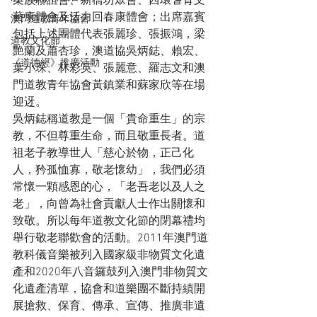
梁族聯誼會、新橋坊眾會、西環耆青文
藝康體會及活力回春康體會；出席嘉賓
澳門道教青年協會
包括上述團體代表張麗珍、張振鴻，梁
道教文化節
艷蘭及蕭杏珍，澳道協吳炳鋕、賴宏、
《道德經》推廣活動
葉小琛、林彩英、張麗意、羅志文和澳
門道教青年協會黃鎮業和蘇家欣等在場
迎迓。
吳炳鋕稱道教是一個「貴命重生」的宗
教，不但尊重生命，而且敬重長者。道
祖老子教導世人「慈心於物，正己化
人，矜孤恤寡，敬老懷幼」，我們必須
常懷一顆感恩的心，「老吾老以及人之
老」，向曾為社會貢獻人士作出關懷和
致敬。所以每年道教文化節的閉幕禮均
舉行敬老聯歡會的活動。2011年澳門道
教科儀音樂被列入國家級非物質文化遺
產和2020年八音鑼鼓列入澳門非物質文
化遺產清單，協會和道樂團不斷持績開
展搶救、保育、傳承、宣傳、推廣非遺