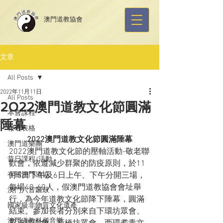
​澳門道教協會
文章
All Posts
2022年11月11日
All Posts
2022澳門道教文化節圓滿
本會課程
陲幕
報名表格
2022澳門道教文化節圓滿陲幕
澳門道樂團
2022澳門道教文化節的壓軸活動-敬老聯
昔日課程/活動
歡會，依遵減少群聚的防疫原則，於11
有關澳門道協
月5日下午及6日上午、下午分開三場，
每場40-60人，假澳門道教協會會址舉
澳門八音鑼鼓
行，為今年道教文化節降下陲幕，圓滿
國家級非物質文化遺產
結束。參加長者分別來自下環坊眾會、
澳門道教科儀音樂