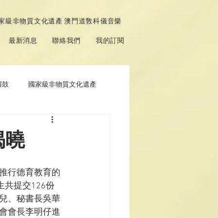
家級非物質文化遺產 澳門道敎科儀音樂
最新消息
聯絡我們
我的訂閱
鑼鼓
國家級非物質文化遺產
揭曉
推行德育教育的
共提交126份
兒、秘書長吳華
會會長李明仔進