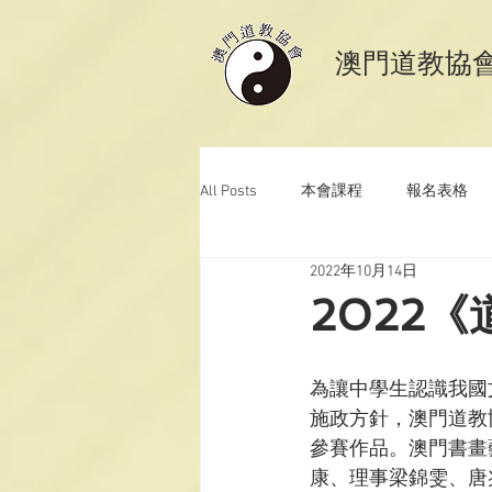
​澳門道教協
All Posts
本會課程
報名表格
2022年10月14日
澳門道教科儀音樂
澳門道教青
2022
為讓中學生認識我國
施政方針，澳門道教協
參賽作品。澳門書畫
康、理事梁錦雯、唐