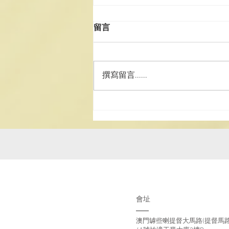
留言
撰寫留言......
2025《道德經》中學生書法
比賽
會址
澳門罅些喇提督大馬路(提督馬路