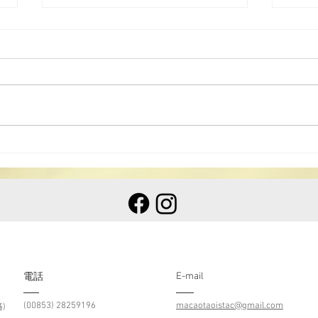
2025「《道德經》讀後感」
20
中學生徵文比賽
創作
E-mail
​電話
(00853) 28259196
macaotaoistac@gmail.com
)