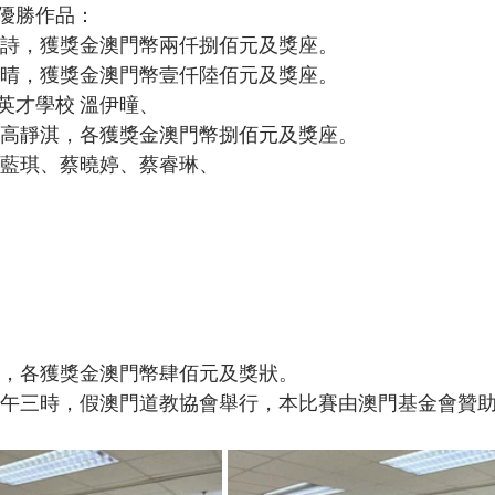
優勝作品：
泳詩，獲獎金澳門幣兩仟捌佰元及獎座。
曉晴，獲獎金澳門幣壹仟陸佰元及獎座。
英才學校 溫伊曈、
、高靜淇，各獲獎金澳門幣捌佰元及獎座。
柯藍琪、蔡曉婷、蔡睿琳、
欣，各獲獎金澳門幣肆佰元及獎狀。
日下午三時，假澳門道教協會舉行，本比賽由澳門基金會贊