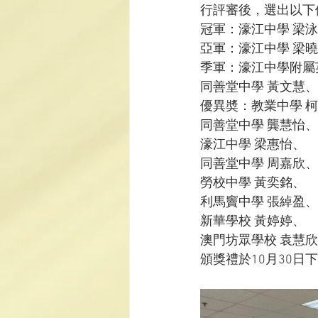
行評審後，選出以下
冠軍：濠江中學 梁
亞軍：濠江中學 梁
季軍：濠江中學附屬
同善堂中學 黃文慧
優異奬：教業中學 
同善堂中學 龔慧怡、
濠江中學 梁惠怡、
同善堂中學 周嘉欣、
勞校中學 黃奕銘、
利馬竇中學 張綽盈、
新華學校 黃婷婷、
澳門坊眾學校 袁慧
頒獎禮於10月30