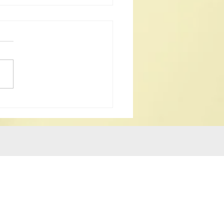
25青年人《道德經》歌曲
比賽章程