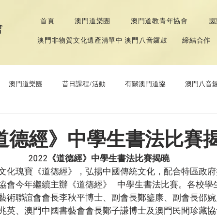
首頁
澳門道樂團
澳門道教青年協會
國
會
澳門非物質文化遺產清單中 澳門八音鑼鼓
締結合作
澳門道樂團
昔日課程/活動
有關澳門道協
澳門八音
年協會
道教文化節
《道德經》推廣活動
《道德經》中學生書法比賽
2022
《道德經》中學生書法比賽揭曉
文化瑰寶《道德經》，弘揚中國傳統文化，配合特區政府
會今年繼續主辦《道德經》   中學生書法比賽。各校學生
藝術聯誼會會長李秋平博士、副會長鄭鑒康、副會長邵婉
兆英、澳門中國書藝會會長鄭子謙博士及澳門民間珍藏協