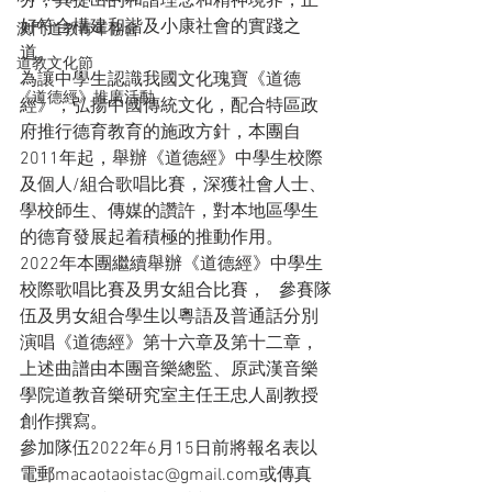
分，其提出的和諧理念和精神境界，正
好符合構建和諧及小康社會的實踐之
澳門道教青年協會
道。
道教文化節
為讓中學生認識我國文化瑰寶《道德
《道德經》推廣活動
經》，弘揚中國傳統文化，配合特區政
府推行德育教育的施政方針，本團自
2011年起，舉辦《道德經》中學生校際
及個人/組合歌唱比賽，深獲社會人士、
學校師生、傳媒的讚許，對本地區學生
的德育發展起着積極的推動作用。
2022年本團繼續舉辦《道德經》中學生
校際歌唱比賽及男女組合比賽，   參賽隊
伍及男女組合學生以粵語及普通話分別
演唱《道德經》第十六章及第十二章，
上述曲譜由本團音樂總監、原武漢音樂
學院道教音樂研究室主任王忠人副教授
創作撰寫。
參加隊伍2022年6月15日前將報名表以
電郵macaotaoistac@gmail.com或傳真