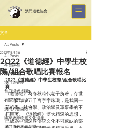
​澳門道教協會
文章
All Posts
2022年5月4日
All Posts
2022《道德經》中學生校
本會課程
際/組合歌唱比賽報名
報名表格
2022《道德經》中學生校際/組合歌唱比
澳門道樂團
賽
昔日課程/活動
《道德經》為春秋時代老子所著，存世
有關澳門道協
二千多年，五千言字字珠璣，是我國一
部哲學、社會學、政治學及軍事學的不
澳門八音鑼鼓
朽巨著。《道德經》博大精深的思想，
國家級非物質文化遺產
已成為中國深厚傳統文化不可或缺的部
澳門道教科儀音樂