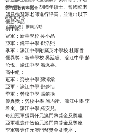
會邀請三位對《道德經》素有研究學者
澳門科技大學    胡國年碩士、曾國堅老
澳門道教青年協會
師及徐贊源老師進行評審，並選出以下
道教文化節
優勝作品：
《道德經》推廣活動
初中組：
冠軍：新華學校 吳小晶
亞軍：鏡平中學 鄧浩熙
季軍：濠江中學附屬英才學校 杜雨哲
優異獎：新華學校 吳廷睿、濠江中學 趙
沁悅、濠江中學 溫泳嘉。
高中組：
冠軍：勞校中學 蘇澤棠
亞軍：濠江中學 鄧夢恬
季軍：勞校中學 張鎮揚
優異獎：勞校中學 施均衡、濠江中學 李
希嵐、濠江中學 羅安兒。
每組冠軍獲兩仟元澳門幣獎金及獎座，
亞軍獲壹仟伍佰元澳門幣獎金及獎座，
季軍獲壹仟元澳門幣獎金及獎座，