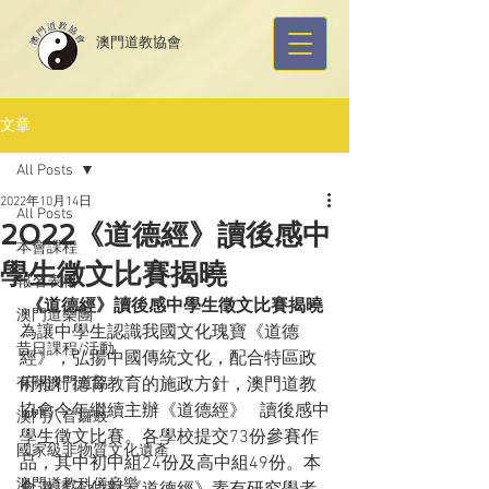
​澳門道教協會
文章
All Posts
2022年10月14日
All Posts
2022《道德經》讀後感中
本會課程
學生徵文比賽揭曉
報名表格
《道德經》讀後感中學生徵文比賽揭曉
澳門道樂團
為讓中學生認識我國文化瑰寶《道德
昔日課程/活動
經》，弘揚中國傳統文化，配合特區政
有關澳門道協
府推行德育教育的施政方針，澳門道教
協會今年繼續主辦《道德經》   讀後感中
澳門八音鑼鼓
學生徵文比賽。各學校提交73份參賽作
國家級非物質文化遺產
品，其中初中組24份及高中組49份。本
澳門道教科儀音樂