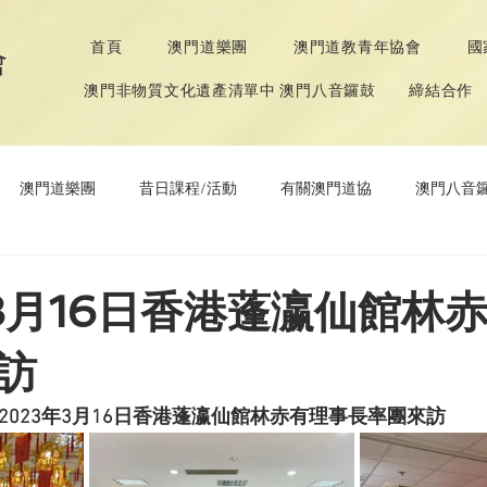
首頁
澳門道樂團
澳門道教青年協會
國
會
澳門非物質文化遺產清單中 澳門八音鑼鼓
締結合作
澳門道樂團
昔日課程/活動
有關澳門道協
澳門八音
年協會
道教文化節
《道德經》推廣活動
年3月16日香港蓬瀛仙館林
訪
2023年3月16日香港蓬瀛仙館林赤有理事長率團來訪