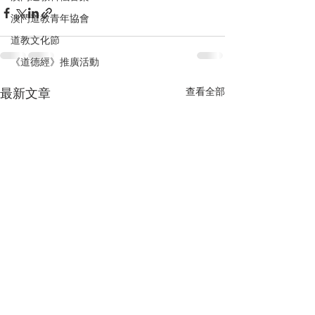
澳門道教青年協會
道教文化節
《道德經》推廣活動
查看全部
最新文章