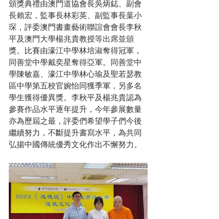
頒獎典禮由澳門道協會長吳炳鋕、副會
長賴宏，監事長林彩英、副監事長葉小
琛，評委澳門書畫藝術聯誼會會長李秋
平及澳門大學楊兆貴教授等出席並頒
獎。比賽由濠江中學林培淑奪得冠軍，
同善堂中學戴奕星奪得亞軍。同善堂中
學陳敏嘉、濠江中學林心瑜及聖若瑟教
區中學第五校官婉怡同獲季軍，另多名
學生獲得優異獎。李秋平及楊兆貴認為
參賽作品水平逐年提升，今年參展數量
亦為歷屆之最，評委們希望學子們今後
繼續努力，不斷提升書寫水平，為共同
弘揚中國傳統優秀文化作出不懈努力。