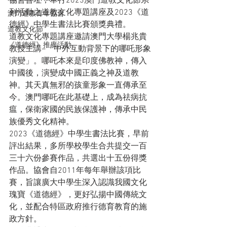
協會會址，舉行2023澳門道教文化節系
列活動之道教文化專題講座及2023《道
澳門道教青年協會
德經》中學生書法比賽頒獎典禮。
道教文化節
道教文化專題講座邀請澳門大學楊兆貴
《道德經》推廣活動
教授主講–「中外互動背景下的哪吒形象
演變」。哪吒本來是印度佛教神，傳入
中國後，演變成中國正義之神及道教
神。其天真無邪的孩童形象一直傳承至
今。澳門哪吒在此基礎上，成為祛病抗
瘟，保衛家國的民族保護神，傳承中民
族優秀文化精神。
2023《道德經》中學生書法比賽，早前
評出結果，多所學校學生合共提交一百
三十六份參賽作品，共選出十五份得獎
作品。協會自2011年每年舉辦該項比
賽，旨讓廣大中學生深入認識我國文化
瑰寶《道德經》，更好弘揚中國傳統文
化，並配合特區政府推行德育教育的施
政方針。