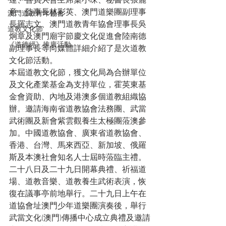
達、會員大會主席葉小琛、秘書長張麗
意、監事長林彩英、澳門道樂團副理事
澳門道教青年協會
長羅志文、澳門道教青年協會理事長吳
道教文化節
炯章及澳門廟宇節慶文化促進會陸南德
《道德經》推廣活動
副理事長等向媒體詳細介紹了是次道教
文化節活動。
本屆道教文化節，獲文化局為合辦單位
及文化產業基金為支持單位，霍英東基
金會資助、內地及港澳多個道教組織協
辦。邀請海南省道教協會法務團、武當
武術團及新會紫雲觀養生太極團蒞澳參
加。中國道教協會、廣東省道教協會、
香港、台灣、馬來西亞、新加坡、俄羅
斯及本澳社會知名人士屆時蒞臨主禮。
二十八日及二十九日開幕典禮、祈福道
場、道教音樂、道教養生武術表演，恢
復在議事亭前地舉行。二十九日上午在
道協會址澳門少年道樂團演奏後，舉行
武當文化(澳門)傳播中心成立典禮及邀請