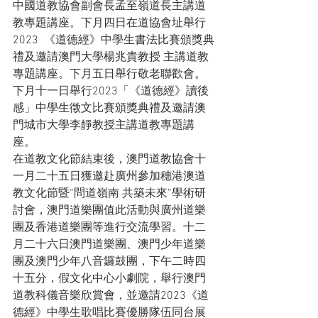
中國道教協會副會長孟至嶺道長主講道
教專題講座。下月四日在道協會址舉行
2023  《道德經》中學生書法比賽頒獎典
禮及邀請澳門大學楊兆貴教授 主講道教
專題講座。下月五日舉行敬老聯歡會。
下月十一日舉行2023「《道德經》讀後
感」中學生徵文比賽頒獎典禮及邀請澳
門城市大學李靜教授主講道教專題講
座。
在道教文化節結束後，澳門道教協會十
一月二十五日獲邀赴廣州參加穗港澳道
教文化節暨“問道嶺南 共築未來”學術研
討會，澳門道樂團值此活動與廣州道樂
團及香港道樂團等進行交流學習。十二
月二十六日澳門道樂團、澳門少年道樂
團及澳門少年八音鑼鼓團，下午二時四
十五分，假文化中心小劇院，舉行澳門
道教科儀音樂欣賞會，並邀請2023《道
德經》中學生歌唱比賽優勝隊伍同台展