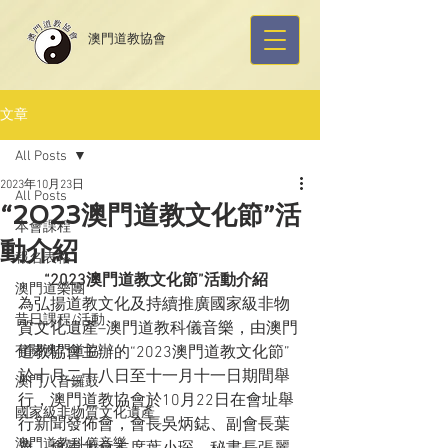
​澳門道教協會
文章
All Posts
2023年10月23日
All Posts
“2023澳門道教文化節”活
本會課程
動介紹
報名表格
“2023澳門道教文化節”活動介紹  
澳門道樂團
為弘揚道教文化及持續推廣國家級非物
昔日課程/活動
質文化遺產–澳門道教科儀音樂，由澳門
有關澳門道協
道教協會主辦的“2023澳門道教文化節”
於十月二十八日至十一月十一日期間舉
澳門八音鑼鼓
行，澳門道教協會於10月22日在會址舉
國家級非物質文化遺產
行新聞發佈會，會長吳炳鋕、副會長葉
澳門道教科儀音樂