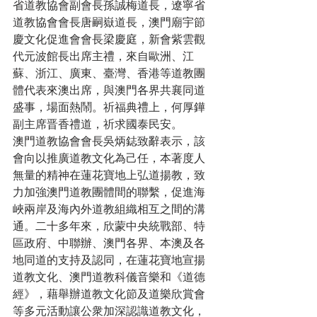
省道教協會副會長孫誠梅道長，遼寧省
道教協會會長唐嗣嶽道長，澳門廟宇節
慶文化促進會會長梁慶庭，新會紫雲觀
代元波館長出席主禮，來自歐洲、江
蘇、浙江、廣東、臺灣、香港等道教團
體代表來澳出席，與澳門各界共襄同道
盛事，場面熱鬧。祈福典禮上，何厚鏵
副主席晋香禮道，祈求國泰民安。
澳門道教協會會長吳炳鋕致辭表示，該
會向以推廣道教文化為己任，本著度人
無量的精神在蓮花寶地上弘道揚教，致
力加強澳門道教團體間的聯繫，促進海
峽兩岸及海內外道教組織相互之間的溝
通。二十多年來，欣蒙中央統戰部、特
區政府、中聯辦、澳門各界、本澳及各
地同道的支持及認同，在蓮花寶地宣揚
道教文化、澳門道教科儀音樂和《道德
經》，藉舉辦道教文化節及道樂欣賞會
等多元活動讓公衆加深認識道教文化，