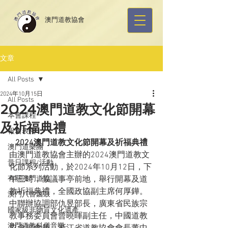
​澳門道教協會
文章
All Posts
2024年10月15日
All Posts
2024澳門道教文化節開幕
本會課程
及祈福典禮
報名表格
2024澳門道教文化節開幕及祈福典禮
澳門道樂團
由澳門道教協會主辦的2024澳門道教文
昔日課程/活動
化節系列活動，於2024年10月12日，下
有關澳門道協
午三時，假議事亭前地，舉行開幕及道
教祈福典禮，全國政協副主席何厚鏵。 
澳門八音鑼鼓
中聯辦協調部仇昱部長，廣東省民族宗
國家級非物質文化遺產
教事務委員會曾曉暉副主任，中國道教
澳門道教科儀音樂