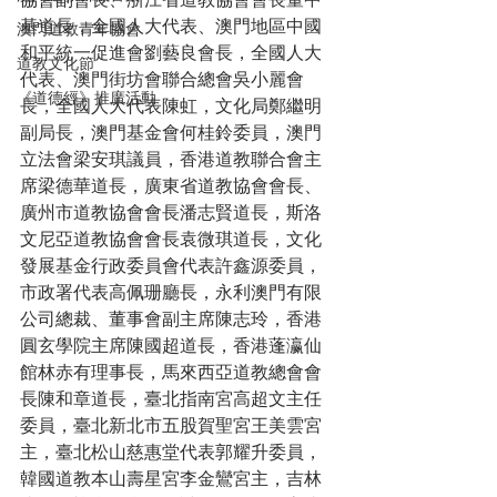
協會副會長、浙江省道教協會會長董中
基道長，全國人大代表、澳門地區中國
澳門道教青年協會
和平統一促進會劉藝良會長，全國人大
道教文化節
代表、澳門街坊會聯合總會吳小麗會
《道德經》推廣活動
長，全國人大代表陳虹，文化局鄭繼明
副局長，澳門基金會何桂鈴委員，澳門
立法會梁安琪議員，香港道教聯合會主
席梁德華道長，廣東省道教協會會長、
廣州市道教協會會長潘志賢道長，斯洛
文尼亞道教協會會長袁微琪道長，文化
發展基金行政委員會代表許鑫源委員，
市政署代表高佩珊廳長，永利澳門有限
公司總裁、董事會副主席陳志玲，香港
圓玄學院主席陳國超道長，香港蓬瀛仙
館林赤有理事長，馬來西亞道教總會會
長陳和章道長，臺北指南宮高超文主任
委員，臺北新北市五股賀聖宮王美雲宮
主，臺北松山慈惠堂代表郭耀升委員，
韓國道教本山壽星宮李金鸞宮主，吉林