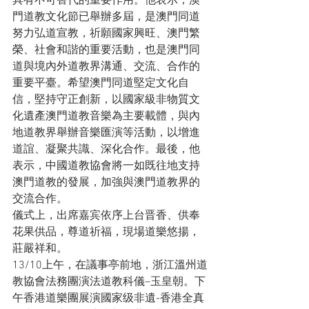
具有不可替代的重要作用。他表示，澳
門道教文化節已舉辦多屆，是澳門同道
努力弘道宣教，祈願國家興旺、澳門繁
榮、社會和諧的重要活動，也是澳門同
道與境內外道教界溝通、交流、合作的
重要平臺。希望澳門同道堅定文化自
信，堅持守正創新，以國家級非物質文
化遺產澳門道教音樂為主要載體，與內
地道教界舉辦音樂匯演等活動，以增進
道誼、凝聚共識、深化合作。最後，他
表示，中國道教協會將一如既往地支持
澳門道教的發展，加強與澳門道教界的
交流合作。
儀式上，出席嘉宾依序上台晋香、供奉
花果供品，尊道祈福，現場道樂悠揚，
莊嚴祥和。
13/10上午，在議事亭前地，浙江溫州道
教協會法務團演法道教科儀–玉皇朝。下
午香港道樂團展演國家级非遺-香港全真