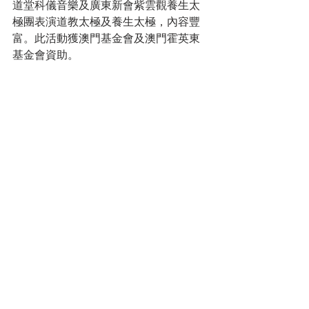
道堂科儀音樂及廣東新會紫雲觀養生太
極團表演道教太極及養生太極，內容豐
富。此活動獲澳門基金會及澳門霍英東
基金會資助。