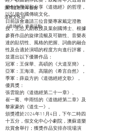
經》歌曲創作比賽，鼓勵青年人透過音
樂創作學習和分享《道德經》的哲理，
澳門道教青年協會
以弘揚中國傳統文化。
道教文化節
日前該會邀請三位音樂專家戴定澄教
《道德經》推廣活動
授，王忠人副教授及葉劍國博士、根據
參賽作品的旋律流暢及可聽性、音樂表
達的貼切性、風格的把握、詞曲的融合
性及合適於演唱的程度方向進行評審，
並選出以下優勝作品：
冠軍：王保華、高碩的《大道至簡》，
亞軍：王海濤、高陽的《希言自然》，
季軍：薛焱方的《道德經經文歌》，
優異獎：
張雲龍的《道德經第二十一章》、
崔一騫、申雨恬的《道德經第二章》及
黎家豪的《道生一》。
頒獎禮於2024年11月4日，下午二時四
十五分，假文化中心小劇院，澳蘇道樂
欣賞會舉行；獲獎作品安排亦現場演