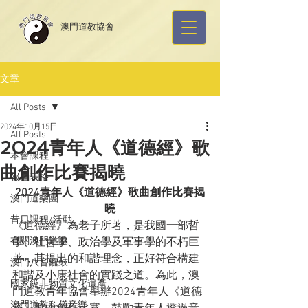
​澳門道教協會
文章
All Posts
2024年10月15日
All Posts
2024青年人《道德經》歌
本會課程
曲創作比賽揭曉
報名表格
2024青年人《道德經》歌曲創作比賽揭
澳門道樂團
曉
昔日課程/活動
《道德經》為老子所著，是我國一部哲
有關澳門道協
學、社會學、政治學及軍事學的不朽巨
著，其提出的和諧理念，正好符合構建
澳門八音鑼鼓
和諧及小康社會的實踐之道。為此，澳
國家級非物質文化遺產
門道教青年協會舉辦2024青年人《道德
澳門道教科儀音樂