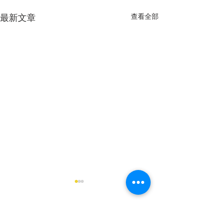
查看全部
最新文章
2025《道德經》中學生讀
後感徵文比賽揭曉
2025《道德經》中學生讀後感
留言